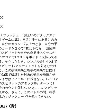
00
00
5000フラッシュ_『お互いのアタックステ
〔ゲームに1回：同名〕手札にあるこのカ
、自分のカウント7以上のとき、自分の手
のカードを含めて4枚以下なら、_煌臨中_
のスピリットか自分の創界神ネクサスか
以外のコアで1コストをボイドに支払って召
る。そうしたとき、シンボル合計4つまで
スピリット/アルティメットを好きなだけ
る。この破壊効果は相手の効果では防げ
の効果で破壊した対象の効果を発揮させ
レイヴはフィールドに残せない。Lv2・Lv
このスピリットのアタック時』ターンに1
分のカウント9以上のとき、このスピリッ
復する。さらに、このバトルの間、相手
札のマジックカード/を使用できない。
X02}《青》