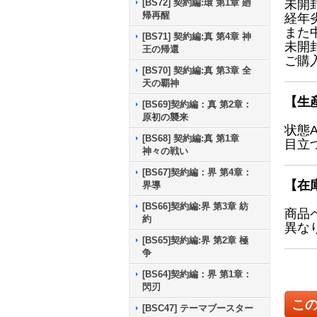
[BS72] 契約編:環 第1章 廻
未開
帰再醒
経年
また
[BS71] 契約編:真 第4章 神
未開
王の帰還
ご購
[BS70] 契約編:真 第3章 全
天の覇神
【生
[BS69]契約編：真 第2章：
原初の襲来
状態
[BS68] 契約編:真 第1章
目立
神々の戦い
[BS67]契約編：界 第4章：
【在
界導
[BS66]契約編:界 第3章 紡
商品
約
異な
[BS65]契約編:界 第2章 極
争
[BS64]契約編：界 第1章：
閃刃
こ
[BSC47] テーマブースター