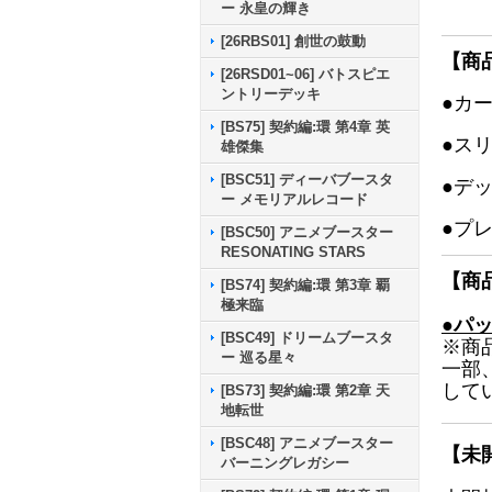
ー 永皇の輝き
[26RBS01] 創世の鼓動
【商
[26RSD01~06] バトスピエ
ントリーデッキ
●カ
[BS75] 契約編:環 第4章 英
●ス
雄傑集
[BSC51] ディーバブースタ
●デ
ー メモリアルレコード
●プ
[BSC50] アニメブースター
RESONATING STARS
【商
[BS74] 契約編:環 第3章 覇
極来臨
●パ
[BSC49] ドリームブースタ
※商
ー 巡る星々
一部
して
[BS73] 契約編:環 第2章 天
地転世
[BSC48] アニメブースター
【未
バーニングレガシー