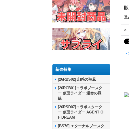
販
重
×
新弾特集
[26RBS02] 幻惑の翔風
[26RCB01]コラボブースタ
ー 仮面ライダー 運命の戦
線
[26RSD07]コラボスタータ
ー 仮面ライダー AGENT O
F DREAM
[BS76] エターナルブースタ