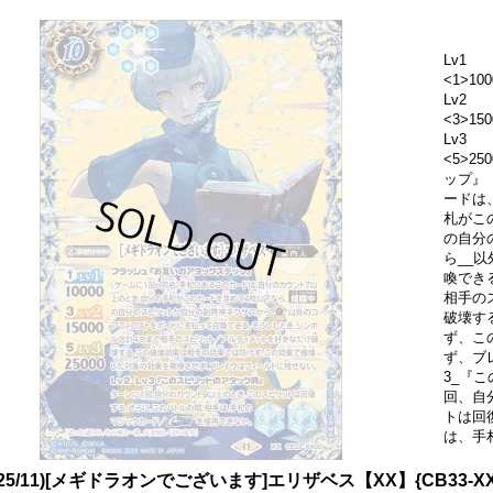
Lv1
<1>100
Lv2
<3>150
Lv3
<5>2
ップ』
ードは
札がこ
の自分
ら__
喚でき
相手の
破壊す
ず、こ
ず、ブ
3_『
回、自
トは回
は、手
025/11)[メギドラオンでございます]エリザベス【XX】{CB33-X