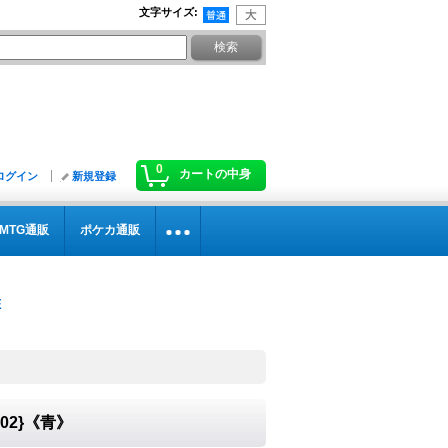
文字サイズ
:
0
カートの中身
ログイン
新規登録
MTG通販
ポケカ通販
X02}《青》