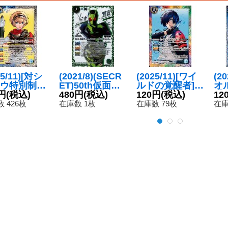
25/11)[対シ
(2021/8)(SECR
(2025/11)[ワイ
(2
ウ特別制圧
ET)50th仮面ラ
ルドの覚醒者]主
オ
]アイギス
円
(税込)
イダーゼロワン
480円
(税込)
人公【M】{CB3
120円
(税込)
【C
12
ver.]【R】
ライジングホッ
3-001}《多》
2
 426枚
在庫数 1枚
在庫数 79枚
在庫
33-030}
パー【R-K50th
》
SP】{CB19-07
6}《緑》