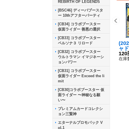
REBIRTH OF LEGENDS
[BSC46] ディーバブースタ
ー 10thアフターパーティ
[CB34] コラボブースター
仮面ライダー 善悪の選択
[CB33] コラボブースター
(20
ペルソナ３ リロード
ャド
[CB32] コラボブースター
兵装
120
ウルトラマン イマジネーシ
[重装
在庫数
ョンパワー
{CB
《多
[CB31] コラボブースター
仮面ライダー Exceed the li
mit
[CB30]コラボブースター 仮
面ライダー 〜神秘なる願
い〜
プレミアムカードコレクシ
ョン三賢神
エターナルプロモパック V
ol.1