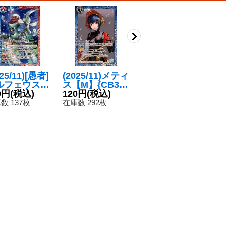
025/11)[愚者]
(2025/11)メティ
(2025/11)[オル
(2
ルフェウス
ス【M】{CB33-
ギアモード起動]
展
】{CB33-00
0円
(税込)
060}《青》
120円
(税込)
アイギス＆パラ
120円
(税込)
ア
1
}《多》
ディオン【X】
B
数 137枚
在庫数 292枚
在庫数 53枚
在
{CB33-X06}
《多》