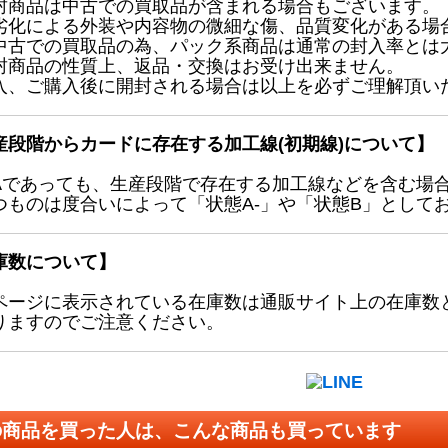
封商品は中古での買取品が含まれる場合もございます。
劣化による外装や内容物の微細な傷、品質変化がある場
中古での買取品の為、パック系商品は通常の封入率とは
封商品の性質上、返品・交換はお受け出来ません。
入、ご購入後に開封される場合は以上を必ずご理解頂い
産段階からカードに存在する加工線(初期線)について】
Aであっても、生産段階で存在する加工線などを含む場
つものは度合いによって「状態A-」や「状態B」として
庫数について】
ページに表示されている在庫数は通販サイト上の在庫数
りますのでご注意ください。
の商品を買った人は、こんな商品も買っています