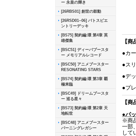
ー 永皇の輝き
[26RBS01] 創世の鼓動
[26RSD01~06] バトスピエ
ントリーデッキ
[BS75] 契約編:環 第4章 英
雄傑集
【商
[BSC51] ディーバブースタ
●カ
ー メモリアルレコード
●ス
[BSC50] アニメブースター
RESONATING STARS
●デ
[BS74] 契約編:環 第3章 覇
極来臨
●プ
[BSC49] ドリームブースタ
ー 巡る星々
【商
[BS73] 契約編:環 第2章 天
地転世
●パ
※商
[BSC48] アニメブースター
一部
バーニングレガシー
して