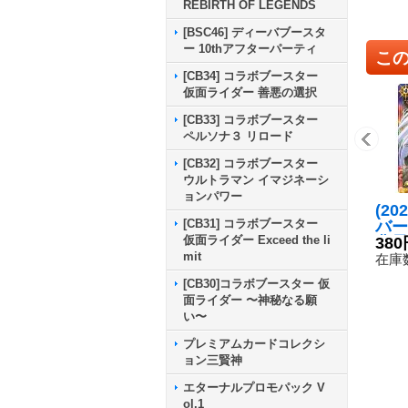
REBIRTH OF LEGENDS
[BSC46] ディーバブースタ
ー 10thアフターパーティ
こ
[CB34] コラボブースター
仮面ライダー 善悪の選択
[CB33] コラボブースター
ペルソナ３ リロード
[CB32] コラボブースター
ウルトラマン イマジネーシ
ョンパワー
(20
[CB31] コラボブースター
バー
仮面ライダー Exceed the li
背景
380
mit
ーヴ
在庫数
【R】
[CB30]コラボブースター 仮
3}
面ライダー 〜神秘なる願
い〜
プレミアムカードコレクシ
ョン三賢神
エターナルプロモパック V
ol.1