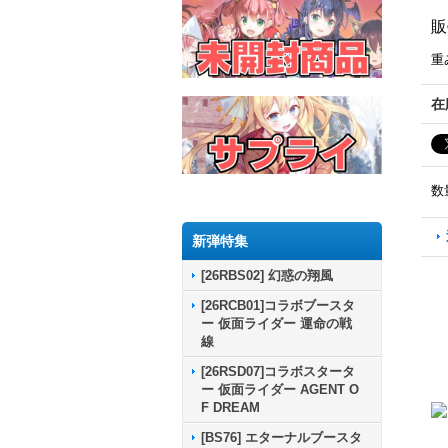
販
重
在
数
新弾特集
[26RBS02] 幻惑の翔風
[26RCB01]コラボブースタ
ー 仮面ライダー 運命の戦
線
[26RSD07]コラボスタータ
ー 仮面ライダー AGENT O
F DREAM
[BS76] エターナルブースタ