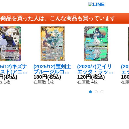
の商品を買った人は、こんな商品も買っています
25/12)キズナ
(2025/12)宝剣士
(2020/7)アイリ
(2
スト(アニメ
ブルージルコ
エッタ・ラッシ
ェ
/リイン・ジ
円
(税込)
【M】{BS73-04
180円
(税込)
ュ【CP】{BS53
120円
(税込)
[
18
ルイラスト)
9}《黄》
-CP09}《多》
咫
 1枚
在庫数 1枚
在庫数 4枚
在庫
{BS73-08
B】
《多》
《