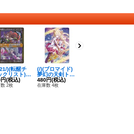
021/)(転醒チ
(/)(ブロマイド)
(2021/6)ストー
(
ックリスト)
夢幻の天剣トワ
ムアタック(グレ
の
紫銀の弾道]八
0円
(税込)
イライト・ファ
480円
(税込)
アム・レオニー
120円
(税込)
ア
2
烏孫市【P
ンタジア(レイ・
ドイラスト)
収
数 2枚
在庫数 4枚
在庫数 10枚
在
{PB09-004}
オーバイラスト)
【R】{BS14-10
7
黄》
【-】{D02-07}
0}《緑》
《》