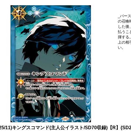
_バー
の召喚
した後
払うこ
揮する
上の相
い。
025/11)キングスコマンド(主人公イラスト/SD70収録)【R】{SD2