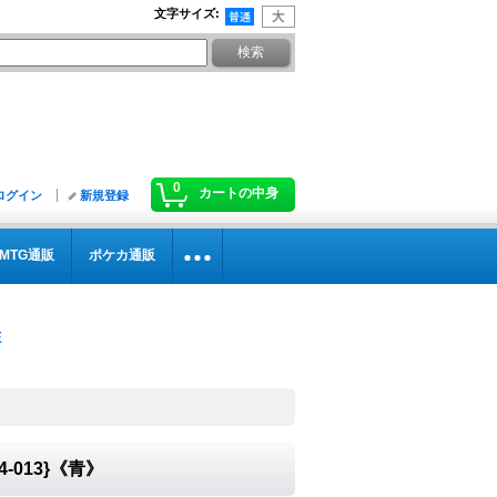
文字サイズ
:
0
カートの中身
ログイン
新規登録
MTG通販
ポケカ通販
-013}《青》