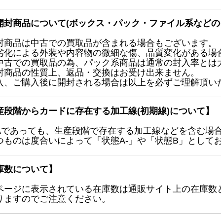
開封商品について(ボックス・パック・ファイル系などの
封商品は中古での買取品が含まれる場合もございます。
劣化による外装や内容物の微細な傷、品質変化がある場
中古での買取品の為、パック系商品は通常の封入率とは
封商品の性質上、返品・交換はお受け出来ません。
入、ご購入後に開封される場合は以上を必ずご理解頂い
産段階からカードに存在する加工線(初期線)について】
Aであっても、生産段階で存在する加工線などを含む場
つものは度合いによって「状態A-」や「状態B」として
庫数について】
ページに表示されている在庫数は通販サイト上の在庫数
りますのでご注意ください。