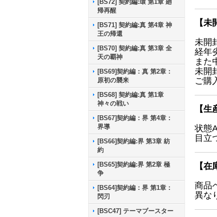
[BS72] 契約編:環 第1章 廻
帰再醒
【未
[BS71] 契約編:真 第4章 神
王の帰還
未開
[BS70] 契約編:真 第3章 全
経年
天の覇神
また
未開
[BS69]契約編：真 第2章：
ご購
原初の襲来
[BS68] 契約編:真 第1章
神々の戦い
【生
[BS67]契約編：界 第4章：
界導
状態
目立
[BS66]契約編:界 第3章 紡
約
[BS65]契約編:界 第2章 極
【在
争
商品
[BS64]契約編：界 第1章：
異な
閃刃
[BSC47] テーマブースター