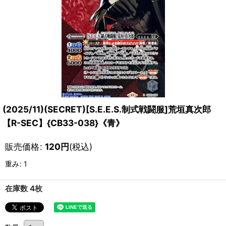
(2025/11)(SECRET)[S.E.E.S.制式戦闘服]荒垣真次郎
【R-SEC】{CB33-038}《青》
販売価格
:
120
円
(税込)
重み
:
1
在庫数 4枚