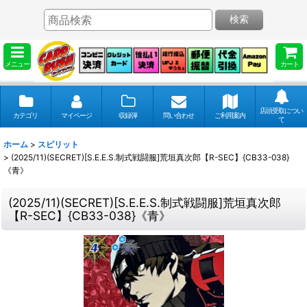
検索
メニュー
カート
店頭受取につい
カテゴリ
マイページ
収録弾
問い合わせ
ご利用案内
て
ホーム
>
スピリット
>
(2025/11)(SECRET)[S.E.E.S.制式戦闘服]荒垣真次郎【R-SEC】{CB33-038}
《青》
(2025/11)(SECRET)[S.E.E.S.制式戦闘服]荒垣真次郎
【R-SEC】{CB33-038}《青》