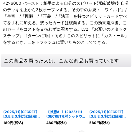
<2>6000_バースト：相手による自分のスピリット消滅/破壊後_自分
のデッキを上から3枚オープンする。その中の系統：「ワイルド」/
「皇帝」/「剛毅」/「正義」/「法王」を持つスピリットカードすべ
てを手札に加える。残ったカードは破棄する。この効果発揮後、こ
のカードをコストを支払わずに召喚する。Lv2_『お互いのアタック
ステップ』〔ターンに1回：同名〕このスピリットに「カストール」
をするとき、__をトラッシュに置いたものとしてできる。
この商品を買った人は、こんな商品も買っています
(2025/11)(SECRET)
〔状態A-〕(2025/11)
(2025/11)(SECRET)
[S.E.E.S.制式戦闘服]天
(SECRET)[対シャドウ特
[S.E.E.S.制式戦闘服]コ
田乾【M-SEC】{CB33-
別制圧兵装]アイギス
ロマル【R-SEC】
180
円
(税込)
480
円
(税込)
580
円
(税込)
032}《青》
【M-SEC】{CB33-
{CB33-020}《青》
025}《青》