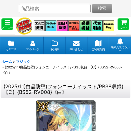
検索
メニュー
カート
店頭受取につい
カテゴリ
マイページ
収録弾
問い合わせ
ご利用案内
て
ホーム
>
マジック
>
(2025/11)白晶防壁(フォンニーナイラスト/PB38収録)【C】{BS52-RV008}
《白》
(2025/11)白晶防壁(フォンニーナイラスト/PB38収録)
【C】{BS52-RV008}《白》