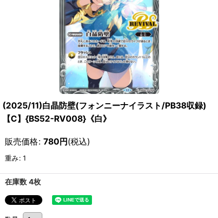
(2025/11)白晶防壁(フォンニーナイラスト/PB38収録)
【C】{BS52-RV008}《白》
販売価格
:
780
円
(税込)
重み
:
1
在庫数 4枚