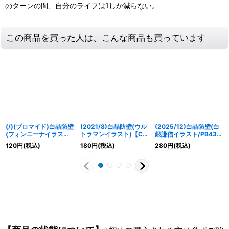
のターンの間、自分のライフは1しか減らない。
この商品を買った人は、こんな商品も買っています
(/)(ブロマイド)白晶防壁
(2021/8)白晶防壁(ウル
(2025/12)白晶防壁(白
(フォンニーナイラスト)
トラマンイラスト)【C】
銀謙信イラスト/PB43収
【-】{D04-10}《》
{BS52-RV008}《白》
録)【C】{BS52-
120
円
(税込)
180
円
(税込)
280
円
(税込)
RV008}《白》