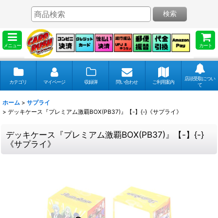
検索
メニュー
カート
店頭受取につい
カテゴリ
マイページ
収録弾
問い合わせ
ご利用案内
て
ホーム
>
サプライ
>
デッキケース『プレミアム激覇BOX(PB37)』【-】{-}《サプライ》
デッキケース『プレミアム激覇BOX(PB37)』【-】{-}
《サプライ》