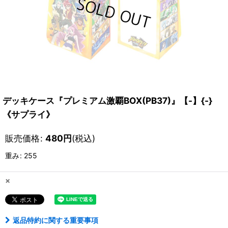
デッキケース『プレミアム激覇BOX(PB37)』【-】{-}
《サプライ》
販売価格
:
480
円
(税込)
重み
:
255
×
返品特約に関する重要事項