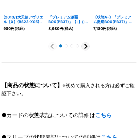
(2013/)大天使アヴリエ
『プレミアム激覇
〔状態A-〕『プレミア
ル【X】{BS23-X05}
BOX(PB37)』【-】{-}
ム激覇BOX(PB37)』
《黄》
《サプライ》
【-】{-}《サプライ》
980
円
(税込)
8,980
円
(税込)
7,180
円
(税込)
【商品の状態について】
※初めて購入される方は必ずご確
認下さい。
●カードの状態表記についての詳細は
こちら
●スリーブの状態表記についての詳細は
こちら