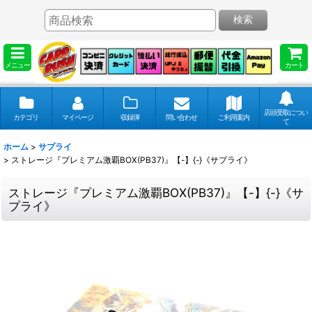
検索
メニュー
カート
店頭受取につい
カテゴリ
マイページ
収録弾
問い合わせ
ご利用案内
て
ホーム
>
サプライ
>
ストレージ『プレミアム激覇BOX(PB37)』【-】{-}《サプライ》
ストレージ『プレミアム激覇BOX(PB37)』【-】{-}《サ
プライ》