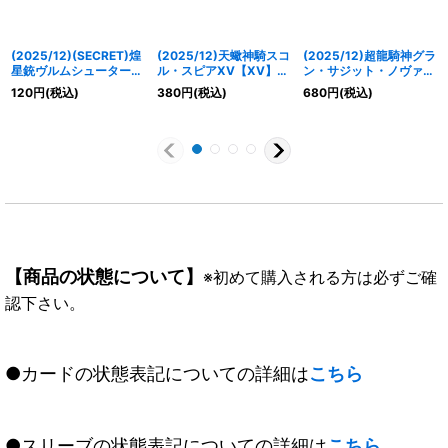
(2025/12)(SECRET)煌
(2025/12)天蠍神騎スコ
(2025/12)超龍騎神グラ
星銃ヴルムシューター
ル・スピアXV【XV】
ン・サジット・ノヴァ
(BSC50収録)【R-
{BSC49-XV11}《青》
(BSC50収録)【X】
120
円
(税込)
380
円
(税込)
680
円
(税込)
SEC】{BS43-073}
{BS51-10thX04}《多》
《赤》
【商品の状態について】
※初めて購入される方は必ずご確
認下さい。
●カードの状態表記についての詳細は
こちら
●スリーブの状態表記についての詳細は
こちら