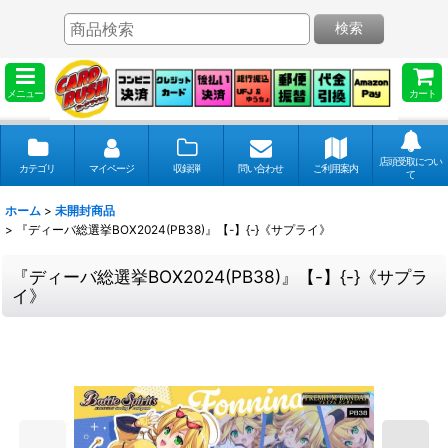
検索
メニュー
カート
店頭受取につい
カテゴリ
マイページ
収録弾
問い合わせ
ご利用案内
て
ホーム
>
未開封商品
>
『ディーバ総選挙BOX2024(PB38)』【-】{-}《サプライ》
『ディーバ総選挙BOX2024(PB38)』【-】{-}《サプラ
イ》