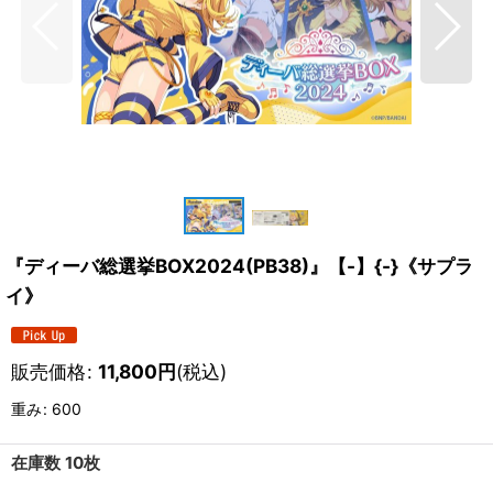
『ディーバ総選挙BOX2024(PB38)』【-】{-}《サプラ
イ》
販売価格
:
11,800
円
(税込)
重み
:
600
在庫数 10枚