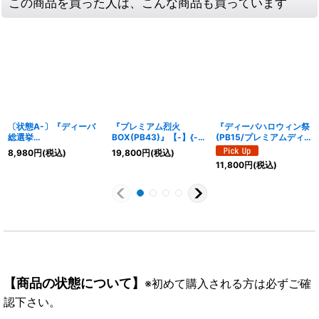
この商品を買った人は、こんな商品も買っています
〔状態A-〕『ディーバ
『プレミアム烈火
『ディーバハロウィン祭
総選挙
BOX(PB43)』【-】{-}
(PB15/プレミアムディ
BOX2024(PB38)』
《サプライ》
ーバBOX)』【-】{-}
8,980
円
(税込)
19,800
円
(税込)
【-】{-}《サプライ》
《サプライ》
11,800
円
(税込)
【商品の状態について】
※初めて購入される方は必ずご確
認下さい。