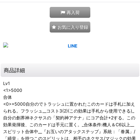
再入荷
お気に入り登録
商品詳細
Lv1
<1>5000
合体
<0>+5000自分のでトラッシュに置かれたこのカードは手札に加え
られる。フラッシュ__コスト3(2)(この効果は手札から使用できる)_
自分の創界神ネクサスの「契約神アテナ」にコア合計+2する。この
効果発揮後、このカードは手元に置く。_合体条件:機人＆C6以上__
スピリット合体中__『お互いのアタックステップ』系統：「眷属」/
「締皇」を持つこのスピリットは、相手のネクサス/マジックの効果