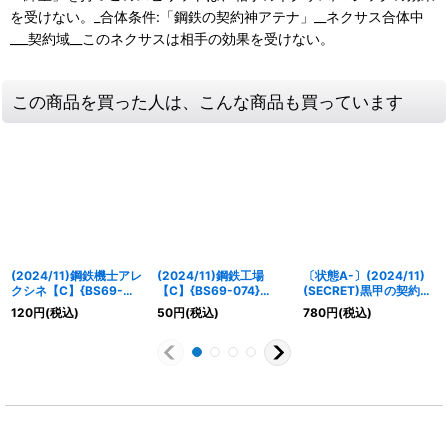
を受けない。_合体条件:「鋼鉄の契約神アテナ」__ネクサス合体中
___契約域__このネクサスは相手の効果を受けない。
この商品を買った人は、こんな商品も買っています
(2024/11)鋼鉄機士アレ
(2024/11)鋼鉄工場
〔状態A-〕(2024/11)
クシネ【C】{BS69-
【C】{BS69-074}
(SECRET)黒甲の契約神
040}《白》
《白》
テスカトリポカ【契約X-
120
円
(税込)
50
円
(税込)
780
円
(税込)
SEC】{BSC44-CX03}
《白》