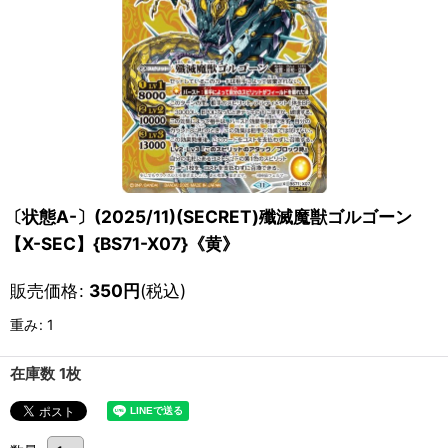
〔状態A-〕(2025/11)(SECRET)殲滅魔獣ゴルゴーン
【X-SEC】{BS71-X07}《黄》
販売価格
:
350
円
(税込)
重み
:
1
在庫数 1枚