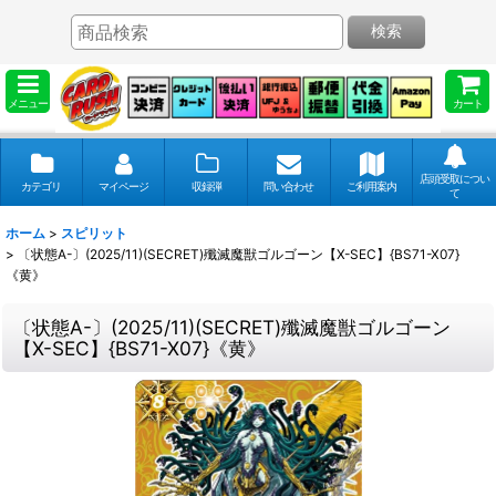
検索
メニュー
カート
店頭受取につい
カテゴリ
マイページ
収録弾
問い合わせ
ご利用案内
て
ホーム
>
スピリット
>
〔状態A-〕(2025/11)(SECRET)殲滅魔獣ゴルゴーン【X-SEC】{BS71-X07}
《黄》
〔状態A-〕(2025/11)(SECRET)殲滅魔獣ゴルゴーン
【X-SEC】{BS71-X07}《黄》