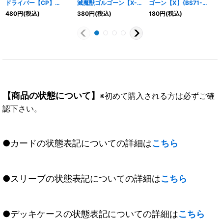
ドライバー【CP】
滅魔獣ゴルゴーン【X-
ゴーン【X】{BS71-
{BS71-CP05}《黄》
SEC】{BS71-X07}
X07}《黄》
480
円
(税込)
380
円
(税込)
180
円
(税込)
《黄》
【商品の状態について】
※初めて購入される方は必ずご確
認下さい。
●カードの状態表記についての詳細は
こちら
●スリーブの状態表記についての詳細は
こちら
●デッキケースの状態表記についての詳細は
こちら