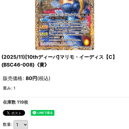
(2025/11)[10thディーバ]マリモ・イーディス【C】
{BSC46-008}《黄》
販売価格
:
80
円
(税込)
重み
:
1
在庫数 119枚
数量
: