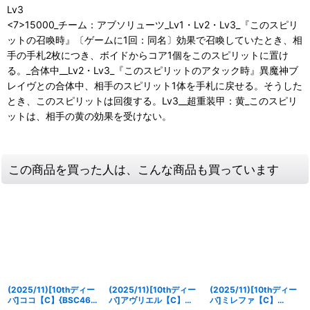
Lv3
<7>15000_チーム：アブソリューツ_Lv1・Lv2・Lv3_『このスピリ
ットの召喚時』〔ゲームに1回：同名〕効果で召喚していたとき、相
手の手札2枚につき、ボイドからコア1個をこのスピリットに置け
る。_合体中__Lv2・Lv3_『このスピリットのアタック時』異魔神ブ
レイヴとの合体中、相手のスピリット1体を手札に戻せる。そうした
とき、このスピリットは回復する。Lv3__超重装甲：黄_このスピリ
ットは、相手の黄の効果を受けない。
この商品を買った人は、こんな商品も買っています
(2025/11)[10thディー
(2025/11)[10thディー
(2025/11)[10thディー
バ]ココ【C】{BSC46-
バ]アヴリエル【C】
バ]ミレファ【C】