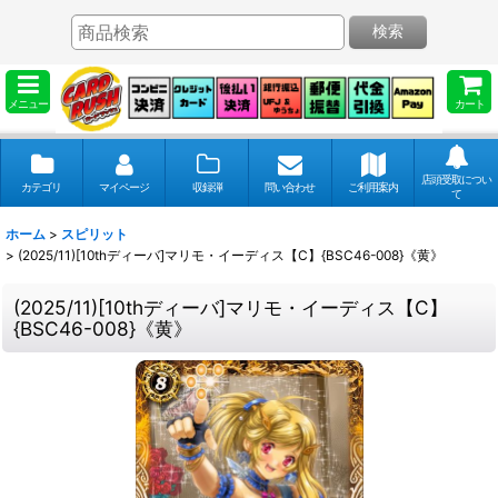
検索
メニュー
カート
店頭受取につい
カテゴリ
マイページ
収録弾
問い合わせ
ご利用案内
て
ホーム
>
スピリット
>
(2025/11)[10thディーバ]マリモ・イーディス【C】{BSC46-008}《黄》
(2025/11)[10thディーバ]マリモ・イーディス【C】
{BSC46-008}《黄》