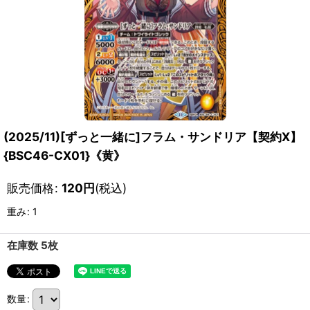
(2025/11)[ずっと一緒に]フラム・サンドリア【契約X】
{BSC46-CX01}《黄》
販売価格
:
120
円
(税込)
重み
:
1
在庫数 5枚
数量
: