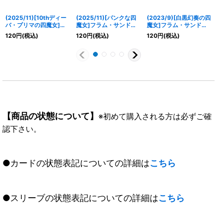
(2025/11)[10thディー
(2025/11)[パンクな四
(2023/9)[白黒幻奏の四
バ・プリマの四魔女]マ
魔女]フラム・サンドリ
魔女]フラム・サンドリ
グノリリア・マイザー
ア【M】{BSC46-010}
ア【M】{BSC40-028}
120
円
(税込)
120
円
(税込)
120
円
(税込)
【R】{BSC46-011}
《黄》
《黄》
《黄》
【商品の状態について】
※初めて購入される方は必ずご確
認下さい。
●カードの状態表記についての詳細は
こちら
●スリーブの状態表記についての詳細は
こちら