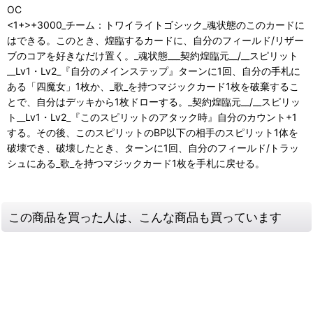
OC
<1+>+3000_チーム：トワイライトゴシック_魂状態のこのカードに
はできる。このとき、煌臨するカードに、自分のフィールド/リザー
ブのコアを好きなだけ置く。_魂状態___契約煌臨元__/__スピリット
__Lv1・Lv2_『自分のメインステップ』ターンに1回、自分の手札に
ある「四魔女」1枚か、_歌_を持つマジックカード1枚を破棄するこ
とで、自分はデッキから1枚ドローする。_契約煌臨元__/__スピリッ
ト__Lv1・Lv2_『このスピリットのアタック時』自分のカウント+1
する。その後、このスピリットのBP以下の相手のスピリット1体を
破壊でき、破壊したとき、ターンに1回、自分のフィールド/トラッ
シュにある_歌_を持つマジックカード1枚を手札に戻せる。
この商品を買った人は、こんな商品も買っています