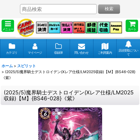
検索
メニュー
カート
店頭受取につい
カテゴリ
マイページ
収録弾
問い合わせ
ご利用案内
て
ホーム
>
スピリット
>
(2025/5)魔界騎士デストロイデン(Xレア仕様/LM2025収録)【M】{BS46-028}
《紫》
(2025/5)魔界騎士デストロイデン(Xレア仕様/LM2025
収録)【M】{BS46-028}《紫》