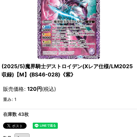
(2025/5)魔界騎士デストロイデン(Xレア仕様/LM2025
収録)【M】{BS46-028}《紫》
販売価格
:
120
円
(税込)
重み
:
1
在庫数 43枚