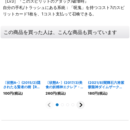
［Lv3］『このスピリットのアタック/破壊時』
自分の手札/トラッシュにある系統：「呪鬼」を持つコスト7のスピ
リットカード1枚を、1コスト支払って召喚できる。
この商品を買った人は、こんな商品も買っています
〔状態A-〕(2015/2)隠
〔状態A-〕(2017/3)美
(2021/8)闇輝石六将紫
されたる賢者の樹【R】
食の妖精神エクレア・シ
骸龍神ダイムザーク
{BSC22-106}《緑》
フォン【X】{BS39-
(BSC38収録)【X】
100
円
(税込)
260
円
(税込)
180
円
(税込)
X05}《黄》
{BS42-X02}《紫》