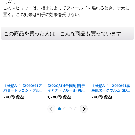
［Lv1］
このスピリットは、相手によってフィールドを離れるとき、手元に
置く。この効果は相手の効果を受けない。
この商品を買った人は、こんな商品も買っています
〔状態A-〕(2019/6)ア
(2020/4)[学園制服]デ
〔状態A-〕(2019/6)黒
バタードラゴン・ブルー
ィアナ・フルール(PB05
皇龍ダークヴルム(SD51
【C】{BS48-004}
収録)【X】{BSC31-
収録)【R】{BS43-
260
円
(税込)
1,280
円
(税込)
260
円
(税込)
《赤》
X03}《黄》
RV004}《赤》