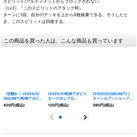
スピリット/アルティメットからブロックされない。
［Lv3］『このスピリットのアタック時』
ターンに1回、自分のデッキを上から6枚破棄できる。そうしたと
き、このスピリットは回復する。
この商品を買った人は、こんな商品も買っています
〔状態A-〕(2025/5)
(2025/5)蛇神アポピス
(2025/5)(SECRET)リ
(SECRET)蛇神アポピス
ネーク(Xレア仕
ターンセブンショーグン
ネーク(LM2025収録)
様/LM2025収録)【M】
(LM2025収録)【C-
420
円
(税込)
120
円
(税込)
380
円
(税込)
【M-SEC】{BS45-017}
{BS45-017}《紫》
SEC】{BS45-092}
《紫》
《紫》