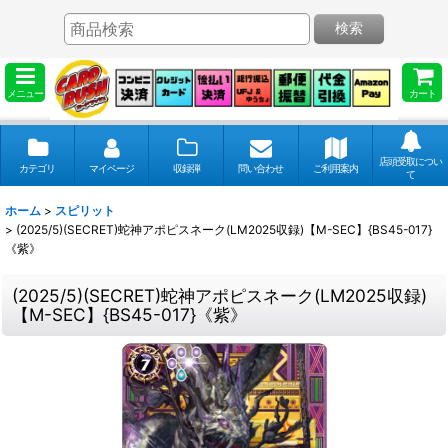
検索
メニュー
カート
店頭受取につい
カテゴリ
マイページ
収録弾
問い合わせ
ご利用案内
て
ホーム
>
スピリット
>
(2025/5)(SECRET)蛇神アポピスネーク(LM2025収録)【M-SEC】{BS45-017}
《紫》
(2025/5)(SECRET)蛇神アポピスネーク(LM2025収録)
【M-SEC】{BS45-017}《紫》