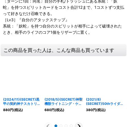
〔ターンに1回：同名〕自分の手札/トラッシュにある系統：「妖
蛇」を持つスピリットカードをコスト合計12まで、1コストずつ支払
って好きなだけ召喚できる。
［Lv3］『自分のアタックステップ』
系統：「妖蛇」を持つ自分のスピリットが相手によって破壊された
とき、相手のライフのコア1個をリザーブに置く。
この商品を買った人は、こんな商品も買っています
(2024/11)(SECRET)黒
(2018/5)(SECRET)神聖
(2021/8)
甲の契約神テスカトリポ
機獣ライトニング・ケリ
(SECRET)50thライダー
カ【契約X-SEC】
ュネイアー【X-SEC】
マン【R-K50thSP】
880
円
(税込)
680
円
(税込)
380
円
(税込)
{BSC44-CX03}《白》
{BS45-X04}《白》
{CB19-005}《緑》