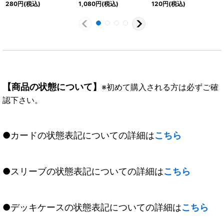
【R】{CB01-056}
ル【M-SEC】{BSC40-
059}《黄》
280
円
(税込)
1,080
円
(税込)
120
円
(税込)
《青》
020}《黄》
【商品の状態について】
※初めて購入される方は必ずご確
認下さい。
●カードの状態表記についての詳細は
こちら
●スリーブの状態表記についての詳細は
こちら
●デッキケースの状態表記についての詳細は
こちら