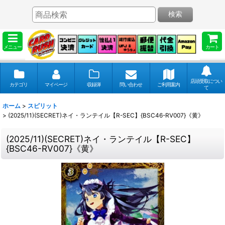
検索
メニュー
カート
店頭受取につい
カテゴリ
マイページ
収録弾
問い合わせ
ご利用案内
て
ホーム
>
スピリット
>
(2025/11)(SECRET)ネイ・ランテイル【R-SEC】{BSC46-RV007}《黄》
(2025/11)(SECRET)ネイ・ランテイル【R-SEC】
{BSC46-RV007}《黄》