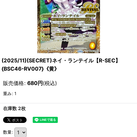
(2025/11)(SECRET)ネイ・ランテイル【R-SEC】
{BSC46-RV007}《黄》
販売価格
:
680
円
(税込)
重み
:
1
在庫数 2枚
数量
: