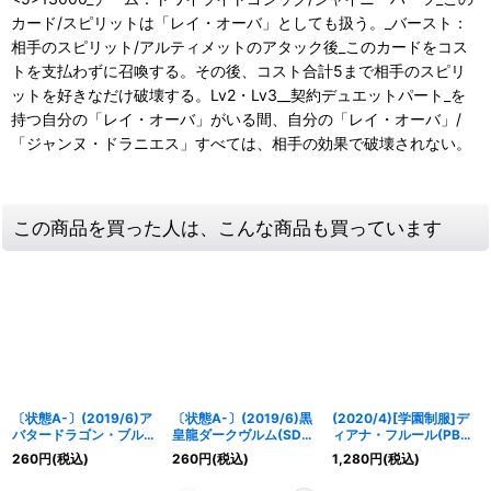
カード/スピリットは「レイ・オーバ」としても扱う。_バースト：
相手のスピリット/アルティメットのアタック後_このカードをコス
トを支払わずに召喚する。その後、コスト合計5まで相手のスピリ
ットを好きなだけ破壊する。Lv2・Lv3__契約デュエットパート_を
持つ自分の「レイ・オーバ」がいる間、自分の「レイ・オーバ」/
「ジャンヌ・ドラニエス」すべては、相手の効果で破壊されない。
この商品を買った人は、こんな商品も買っています
〔状態A-〕(2019/6)ア
〔状態A-〕(2019/6)黒
(2020/4)[学園制服]デ
バタードラゴン・ブルー
皇龍ダークヴルム(SD51
ィアナ・フルール(PB05
【C】{BS48-004}
収録)【R】{BS43-
収録)【X】{BSC31-
260
円
(税込)
260
円
(税込)
1,280
円
(税込)
《赤》
RV004}《赤》
X03}《黄》