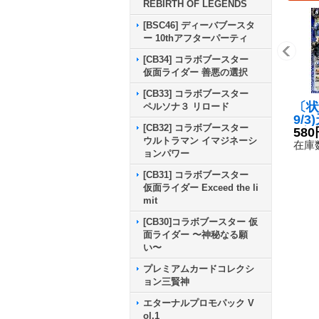
REBIRTH OF LEGENDS
[BSC46] ディーバブースタ
ー 10thアフターパーティ
[CB34] コラボブースター
仮面ライダー 善悪の選択
[CB33] コラボブースター
〔状
ペルソナ３ リロード
9/
[CB32] コラボブースター
ブラ
580
ウルトラマン イマジネーシ
レア
在庫数
ョンパワー
ッキ
【X】
[CB31] コラボブースター
X0
仮面ライダー Exceed the li
mit
[CB30]コラボブースター 仮
面ライダー 〜神秘なる願
い〜
プレミアムカードコレクシ
ョン三賢神
エターナルプロモパック V
ol.1