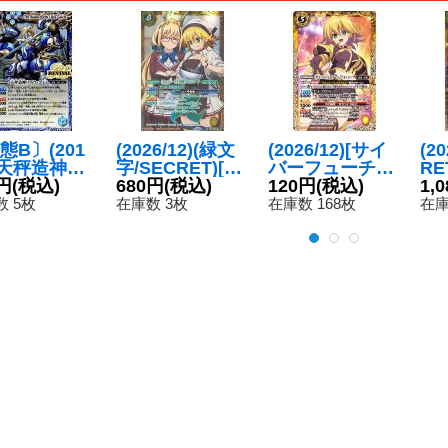
態B〕(201
(2026/12)(緑文
(2026/12)[サイ
(20
3)天秤造神リ
字/SECRET)[チ
バーフューチャ
RE
・ゴレム(M
円
(税込)
ョコレート大作
680円
(税込)
ー]フォンニーナ
120円
(税込)
フ
1,
仕様/光導デ
戦]フォンニーナ
【CP】{BSC51-
ォ
 5枚
在庫数 3枚
在庫数 168枚
在庫
CB収録)
(BSC51収録)
CP02}《黄》
P-
{BS39-RV
【X-SEC】{PB
1-
6}《青》
05-D01}《黄》