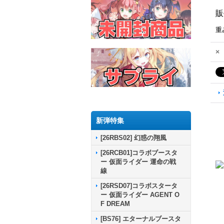
販
重
×
新弾特集
[26RBS02] 幻惑の翔風
[26RCB01]コラボブースタ
ー 仮面ライダー 運命の戦
線
[26RSD07]コラボスタータ
ー 仮面ライダー AGENT O
F DREAM
[BS76] エターナルブースタ