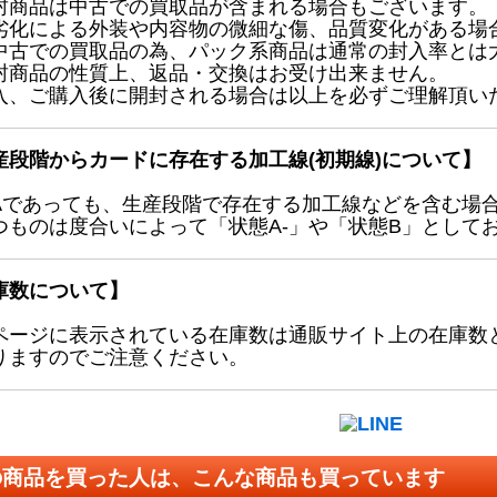
封商品は中古での買取品が含まれる場合もございます。
劣化による外装や内容物の微細な傷、品質変化がある場
中古での買取品の為、パック系商品は通常の封入率とは
封商品の性質上、返品・交換はお受け出来ません。
入、ご購入後に開封される場合は以上を必ずご理解頂い
産段階からカードに存在する加工線(初期線)について】
Aであっても、生産段階で存在する加工線などを含む場
つものは度合いによって「状態A-」や「状態B」として
庫数について】
ページに表示されている在庫数は通販サイト上の在庫数
りますのでご注意ください。
の商品を買った人は、こんな商品も買っています