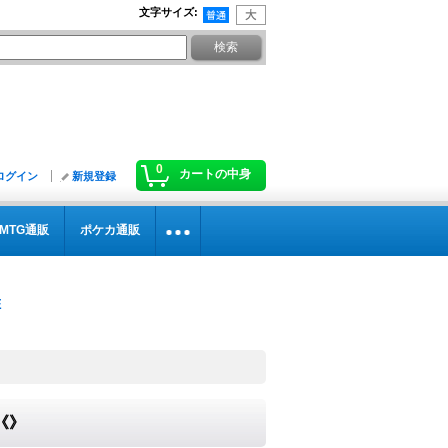
文字サイズ
:
0
カートの中身
ログイン
新規登録
MTG通販
ポケカ通販
}《》