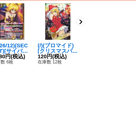
26/12)(SEC
(/)(ブロマイド)
(/)(ブロマイド)
(
T)[サイバー
[クリスマスパー
[チョコレート大
[
ューチャー]フ
080円
(税込)
ティ]フォンニー
120円
(税込)
作戦]フォンニー
120円
(税込)
ー
1
ンニーナ【C
ナ【-】{D04-0
ナ【-】{D04-0
【
数 6枚
在庫数 12枚
在庫数 12枚
在
SEC】{BSC5
5}《》
6}《》
《
CP02}《黄》