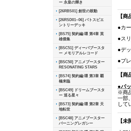
ー 永皇の輝き
[26RBS01] 創世の鼓動
【商
[26RSD01~06] バトスピエ
ントリーデッキ
●カ
[BS75] 契約編:環 第4章 英
●ス
雄傑集
[BSC51] ディーバブースタ
●デ
ー メモリアルレコード
●プ
[BSC50] アニメブースター
RESONATING STARS
【商
[BS74] 契約編:環 第3章 覇
極来臨
●パ
[BSC49] ドリームブースタ
※商
ー 巡る星々
一部
して
[BS73] 契約編:環 第2章 天
地転世
[BSC48] アニメブースター
【未
バーニングレガシー