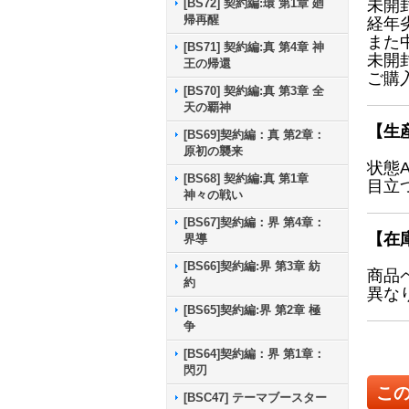
[BS72] 契約編:環 第1章 廻
未開
帰再醒
経年
また
[BS71] 契約編:真 第4章 神
未開
王の帰還
ご購
[BS70] 契約編:真 第3章 全
天の覇神
【生
[BS69]契約編：真 第2章：
原初の襲来
状態
[BS68] 契約編:真 第1章
目立
神々の戦い
[BS67]契約編：界 第4章：
【在
界導
[BS66]契約編:界 第3章 紡
商品
約
異な
[BS65]契約編:界 第2章 極
争
[BS64]契約編：界 第1章：
閃刃
こ
[BSC47] テーマブースター