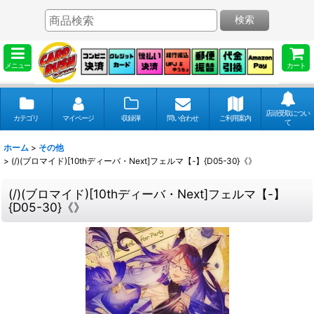
検索
メニュー
カート
店頭受取につい
カテゴリ
マイページ
収録弾
問い合わせ
ご利用案内
て
ホーム
>
その他
>
(/)(ブロマイド)[10thディーバ・Next]フェルマ【-】{D05-30}《》
(/)(ブロマイド)[10thディーバ・Next]フェルマ【-】
{D05-30}《》