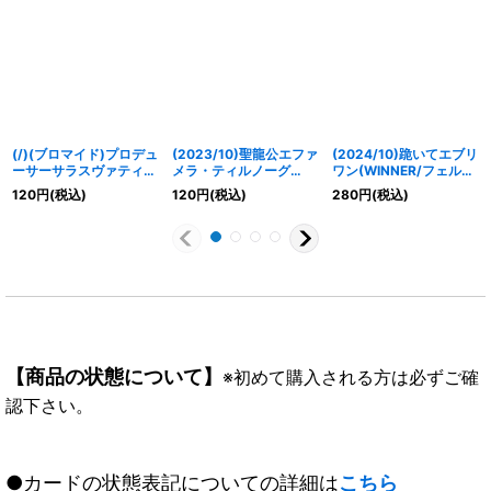
(/)(ブロマイド)プロデュ
(2023/10)聖龍公エファ
(2024/10)跪いてエブリ
ーサーサラスヴァティー
メラ・ティルノーグ
ワン(WINNER/フェルマ
【-】{D07-33}《》
【M】{BS65-057}
イラスト)【U】
120
円
(税込)
120
円
(税込)
280
円
(税込)
《黄》
{BSC23-051}《黄》
【商品の状態について】
※初めて購入される方は必ずご確
認下さい。
●カードの状態表記についての詳細は
こちら