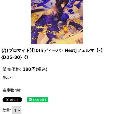
(/)(ブロマイド)[10thディーバ・Next]フェルマ【-】
{D05-30}《》
販売価格
:
380
円
(税込)
重み
:
1
在庫数 1枚
数量
: