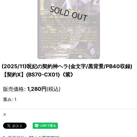
(2025/11)呪妃の契約神ヘラ(金文字/黒背景/PB40収録)
【契約X】{BS70-CX01}《紫》
販売価格
:
1,280
円
(税込)
重み
:
1
×