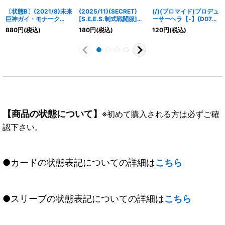
〔状態B〕(2021/8)未来
(2025/11)(SECRET)
(/)(ブロマイド)プロデュ
巨神ガイ・モナーク
[S.E.E.S.制式戦闘服]天
ーサーヘラ【-】{D07-
【XX】{BS57-XX02}
田乾【M-SEC】{CB33-
34}《》
880
円
(税込)
180
円
(税込)
120
円
(税込)
《青》
032}《青》
【商品の状態について】
※初めて購入される方は必ずご確
認下さい。
●カードの状態表記についての詳細は
こちら
●スリーブの状態表記についての詳細は
こちら