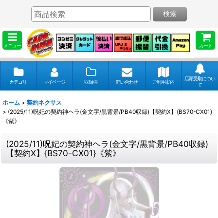
検索
メニュー
カート
店頭受取につい
カテゴリ
マイページ
収録弾
問い合わせ
ご利用案内
て
ホーム
>
契約ネクサス
>
(2025/11)呪妃の契約神ヘラ(金文字/黒背景/PB40収録)【契約X】{BS70-CX01}
《紫》
(2025/11)呪妃の契約神ヘラ(金文字/黒背景/PB40収録)
【契約X】{BS70-CX01}《紫》