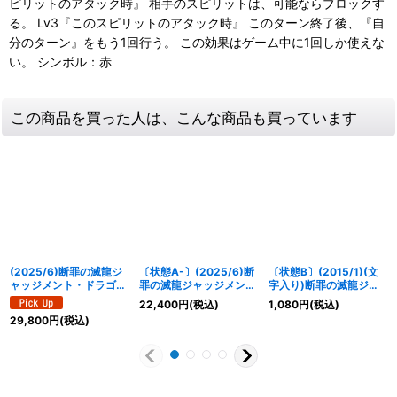
ピリットのアタック時』 相手のスピリットは、可能ならブロックす
る。 Lv3『このスピリットのアタック時』 このターン終了後、『自
分のターン』をもう1回行う。 この効果はゲーム中に1回しか使えな
い。 シンボル：赤
この商品を買った人は、こんな商品も買っています
(2025/6)断罪の滅龍ジ
〔状態A-〕(2025/6)断
〔状態B〕(2015/1)(文
ャッジメント・ドラゴニ
罪の滅龍ジャッジメン
字入り)断罪の滅龍ジャ
ス(CHAMPION)【X】
ト・ドラゴニス
ッジメント・ドラゴニス
22,400
円
(税込)
1,080
円
(税込)
{BS24-X01}《赤》
(CHAMPION)【X】
【X】{BS24-X01}
29,800
円
(税込)
{BS24-X01}《赤》
《赤》