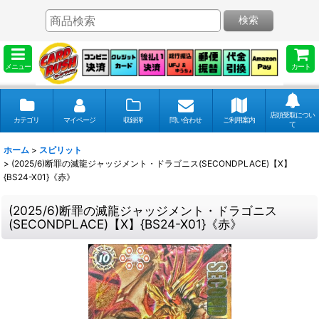
検索
メニュー
カート
店頭受取につい
カテゴリ
マイページ
収録弾
問い合わせ
ご利用案内
て
ホーム
>
スピリット
>
(2025/6)断罪の滅龍ジャッジメント・ドラゴニス(SECONDPLACE)【X】
{BS24-X01}《赤》
(2025/6)断罪の滅龍ジャッジメント・ドラゴニス
(SECONDPLACE)【X】{BS24-X01}《赤》