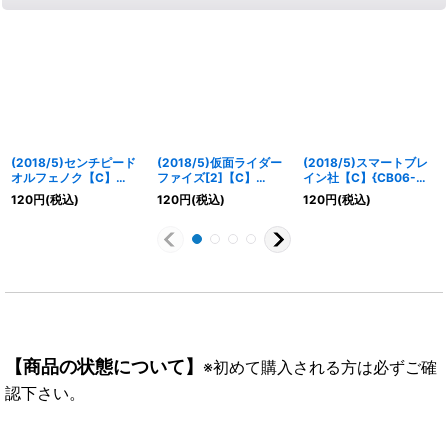
(2018/5)センチピード
(2018/5)仮面ライダー
(2018/5)スマートブレ
オルフェノク【C】
ファイズ[2]【C】
イン社【C】{CB06-
{CB06-024}《紫》
{CB06-003}《赤》
072}《紫》
120
円
(税込)
120
円
(税込)
120
円
(税込)
【商品の状態について】
※初めて購入される方は必ずご確
認下さい。