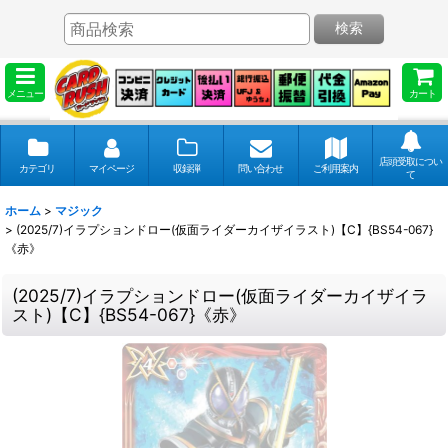
検索
メニュー
カート
店頭受取につい
カテゴリ
マイページ
収録弾
問い合わせ
ご利用案内
て
ホーム
>
マジック
>
(2025/7)イラプションドロー(仮面ライダーカイザイラスト)【C】{BS54-067}
《赤》
(2025/7)イラプションドロー(仮面ライダーカイザイラ
スト)【C】{BS54-067}《赤》