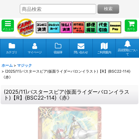
検索
メニュー
カート
店頭受取につい
カテゴリ
マイページ
収録弾
問い合わせ
ご利用案内
て
ホーム
>
マジック
>
(2025/11)バスタースピア(仮面ライダーバロンイラスト)【R】{BSC22-114}
《赤》
(2025/11)バスタースピア(仮面ライダーバロンイラス
ト)【R】{BSC22-114}《赤》