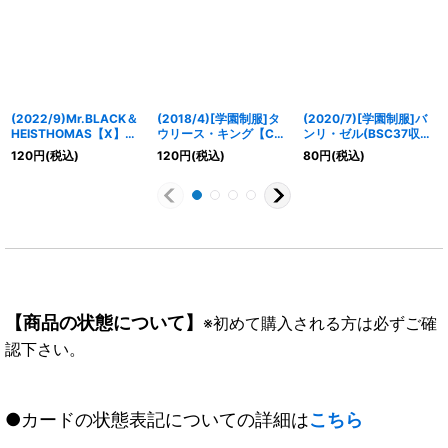
(2022/9)Mr.BLACK＆
(2018/4)[学園制服]タ
(2020/7)[学園制服]バ
HEISTHOMAS【X】
ウリース・キング【C】
ンリ・ゼル(BSC37収録)
{CB26-X06}《白》
{BSC31-019}《黄》
【R】{BSC31-009}
120
円
(税込)
120
円
(税込)
80
円
(税込)
《黄》
【商品の状態について】
※初めて購入される方は必ずご確
認下さい。
●カードの状態表記についての詳細は
こちら