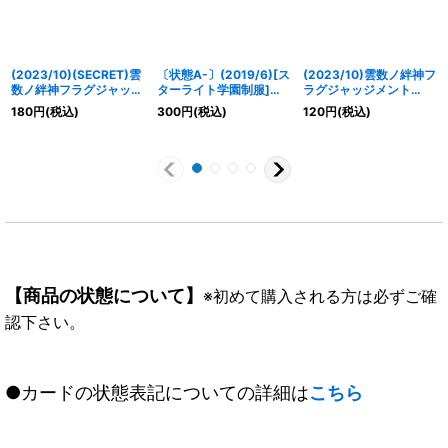
(2023/10)(SECRET)雲
〔状態A-〕(2019/6)[ス
(2023/10)雲数ノ絆神フ
数ノ絆神フラグジャッジ
ターライト学園制服]霧
ラグジャッジメント
メント【X-SEC】
矢あおい【C】{SD50-
【X】{BS64-X02}
180
円
(税込)
300
円
(税込)
120
円
(税込)
{BS64-X02}《黄》
001}《黄》
《黄》
【商品の状態について】
※初めて購入される方は必ずご確
認下さい。
●カードの状態表記についての詳細は
こちら