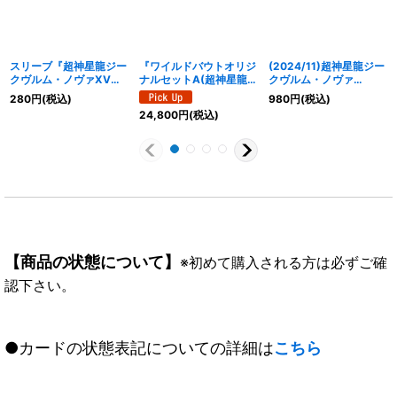
スリーブ『超神星龍ジー
『ワイルドバウトオリジ
(2024/11)超神星龍ジー
クヴルム・ノヴァXV』
ナルセットA(超神星龍ジ
クヴルム・ノヴァ
40枚【-】{-}《サプラ
ークヴルム・ノヴァ)』
XV【XV】{BS70-
280
円
(税込)
980
円
(税込)
イ》
【-】{-}《サプライ》
XV01}《赤》
24,800
円
(税込)
【商品の状態について】
※初めて購入される方は必ずご確
認下さい。
●カードの状態表記についての詳細は
こちら