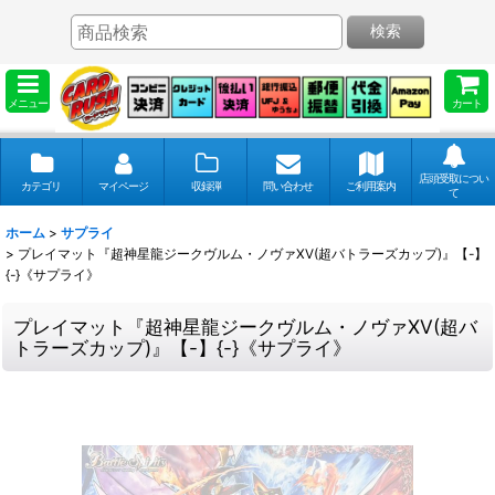
検索
メニュー
カート
店頭受取につい
カテゴリ
マイページ
収録弾
問い合わせ
ご利用案内
て
ホーム
>
サプライ
>
プレイマット『超神星龍ジークヴルム・ノヴァXV(超バトラーズカップ)』【-】
{-}《サプライ》
プレイマット『超神星龍ジークヴルム・ノヴァXV(超バ
トラーズカップ)』【-】{-}《サプライ》