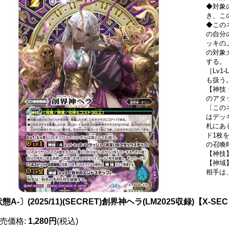
◆対象
き、こ
◆この
の自分
ッキの
の対象
する。
［Lv1
も扱う
【神技：
のアタ
〔この
はデッ
札にあ
ド1枚
の召喚
【神技
【神域
相手は
態A-〕(2025/11)(SECRET)創界神ヘラ(LM2025収録)【X-SEC
売価格
:
1,280円
(税込)