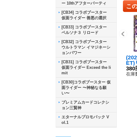
ー 10thアフターパーティ
こ
[CB34] コラボブースター
仮面ライダー 善悪の選択
[CB33] コラボブースター
ペルソナ３ リロード
[CB32] コラボブースター
ウルトラマン イマジネーシ
ョンパワー
(20
[CB31] コラボブースター
ET
仮面ライダー Exceed the li
ブン
380
mit
(LM
在庫数
【C
[CB30]コラボブースター 仮
45-
面ライダー 〜神秘なる願
い〜
プレミアムカードコレクシ
ョン三賢神
エターナルプロモパック V
ol.1