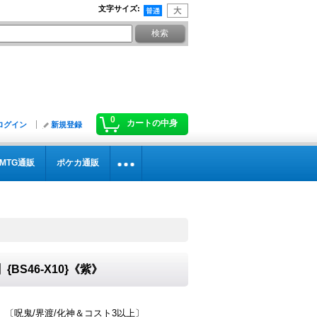
文字サイズ
:
0
カートの中身
ログイン
新規登録
MTG通販
ポケカ通販
】{BS46-X10}《紫》
》〔呪鬼/界渡/化神＆コスト3以上〕