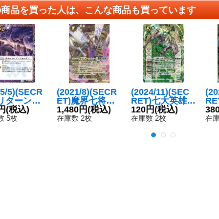
の商品を買った人は、こんな商品も買っています
25/5)(SECR
(2021/8)(SECR
(2024/11)(SEC
(20
)リターンセ
ET)魔界七将ベ
RET)七大英雄獣
R
ショーグン
円
(税込)
ルゼビートX/魔
1,480円
(税込)
光速神王オデュ
120円
(税込)
ト
38
2025収録)
界七将アスモデ
ッセイバー(LM2
ス【
 5枚
在庫数 2枚
在庫数 2枚
在庫
-SEC】{BS
ィオスX【CP-S
024収録)【X-SE
S6
092}《紫》
EC】{BS58-TC
C】{BS45-X03}
P05a/BS58-TC
《緑》
P05b}《紫》