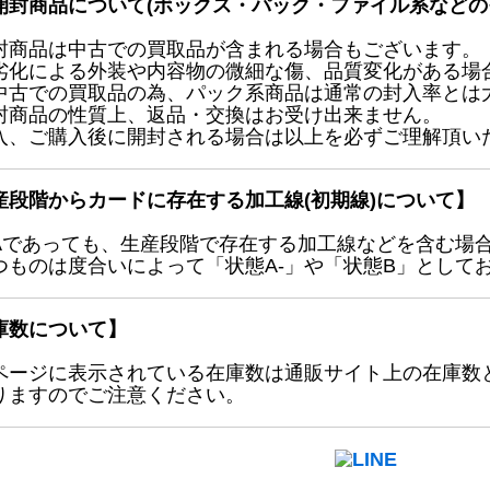
開封商品について(ボックス・パック・ファイル系などの
封商品は中古での買取品が含まれる場合もございます。
劣化による外装や内容物の微細な傷、品質変化がある場
中古での買取品の為、パック系商品は通常の封入率とは
封商品の性質上、返品・交換はお受け出来ません。
入、ご購入後に開封される場合は以上を必ずご理解頂い
産段階からカードに存在する加工線(初期線)について】
Aであっても、生産段階で存在する加工線などを含む場
つものは度合いによって「状態A-」や「状態B」として
庫数について】
ページに表示されている在庫数は通販サイト上の在庫数
りますのでご注意ください。