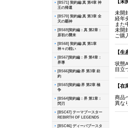
【未
[BS71] 契約編:真 第4章 神
王の帰還
未開
[BS70] 契約編:真 第3章 全
経年
天の覇神
また
未開
[BS69]契約編：真 第2章：
ご購
原初の襲来
[BS68] 契約編:真 第1章
神々の戦い
【生
[BS67]契約編：界 第4章：
界導
状態
目立
[BS66]契約編:界 第3章 紡
約
[BS65]契約編:界 第2章 極
【在
争
商品
[BS64]契約編：界 第1章：
異な
閃刃
[BSC47] テーマブースター
REBIRTH OF LEGENDS
[BSC46] ディーバブースタ