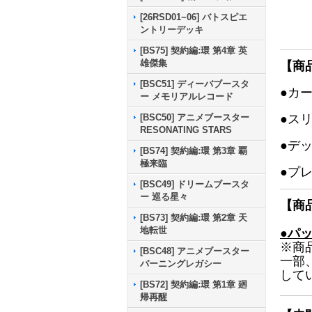
[26RSD01~06] バトスピエ
ントリーデッキ
[BS75] 契約編:環 第4章 英
雄傑集
【商
[BSC51] ディーバブースタ
●カ
ー メモリアルレコード
●ス
[BSC50] アニメブースター
RESONATING STARS
●デ
[BS74] 契約編:環 第3章 覇
極来臨
●プ
[BSC49] ドリームブースタ
ー 巡る星々
【商
[BS73] 契約編:環 第2章 天
地転世
●パ
※商
[BSC48] アニメブースター
一部
バーニングレガシー
して
[BS72] 契約編:環 第1章 廻
帰再醒