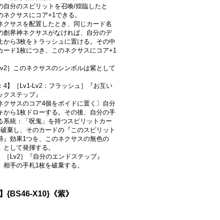
の自分のスピリットを召喚/煌臨したと
のネクサスにコア+1できる。
ネクサスを配置したとき、同じカード名
の創界神ネクサスがなければ、自分のデ
上から3枚をトラッシュに置ける。その中
カード1枚につき、このネクサスにコア+1
-Lv2］このネクサスのシンボルは紫として
。
4】［Lv1-Lv2：フラッシュ］『お互い
ックステップ』
ネクサスのコア4個をボイドに置く〕自分
キから1枚ドローする。その後、自分の手
る系統：「呪鬼」を持つスピリットカー
を破棄し、そのカードの『このスピリット
時』効果1つを、このネクサスの無色の
】として発揮する。
】［Lv2］『自分のエンドステップ』
、相手の手札1枚を破棄する。
】{BS46-X10}《紫》