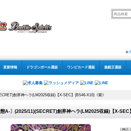
更新情報
ドラゴンボール通販
ワンピカード通販
遊戯王通販
(SECRET)創界神ヘラ(LM2025収録)【X-SEC】{BS46-X10}《紫》
態A-〕(2025/11)(SECRET)創界神ヘラ(LM2025収録)【X-SEC
《神託