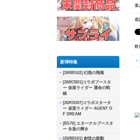
重
在
数
新弾特集
[26RBS02] 幻惑の翔風
[26RCB01]コラボブースタ
ー 仮面ライダー 運命の戦
線
[26RSD07]コラボスタータ
ー 仮面ライダー AGENT O
F DREAM
[BS76] エターナルブースタ
ー 永皇の輝き
[26RBS01] 創世の鼓動