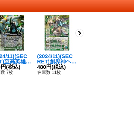
24/11)(SEC
(2024/11)(SEC
(2025/11)呪師ド
(
ET)至高英雄獣
RET)創界神ヘル
ール†ウーウー†
ア
リスメギスト
0円
(税込)
メス(LM2024収
480円
(税込)
【M】{BS71-01
120円
(税込)
シ
2
X-SEC】{B
録)【X-SEC】
6}《紫》
【
数 7枚
在庫数 11枚
在庫数 54枚
在
9-X04}《緑》
{BS45-X07}
0
《緑》