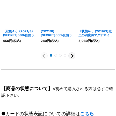
〔状態A-〕(2021/8)
(2021/8)
〔状態A-〕(2019/3)獄
(SECRET)50th仮面ライ
(SECRET)50th仮面ライ
土の四魔卿マグナマイザ
ダーZO【R-K50thSP】
ダーシン【R-
ー(テキスト欄BSロ
450
円
(税込)
280
円
(税込)
5,980
円
(税込)
{CB19-016}《緑》
K50thSP】{CB19-015}
ゴ/BS50収録)【X】
《緑》
{BS38-X02}《紫》
【商品の状態について】
※初めて購入される方は必ずご確
認下さい。
●カードの状態表記についての詳細は
こちら