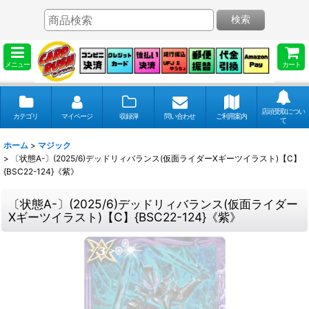
検索
メニュー
カート
店頭受取につい
カテゴリ
マイページ
収録弾
問い合わせ
ご利用案内
て
ホーム
>
マジック
>
〔状態A-〕(2025/6)デッドリィバランス(仮面ライダーXギーツイラスト)【C】
{BSC22-124}《紫》
〔状態A-〕(2025/6)デッドリィバランス(仮面ライダー
Xギーツイラスト)【C】{BSC22-124}《紫》