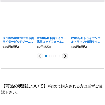
(2018/5)(SECRET)仮面
(2018/4)仮面ライダー
(2018/4)トライアング
ライダービルドジーニア
電王ロッドフォーム
ルトラップ(仮面ライダ
スフォーム【X-SEC】
【C】{CB04-039}
ーWイラスト/CB04収
680
円
(税込)
80
円
(税込)
120
円
(税込)
{CB06-X06}《多》
《白》
録)【R】{BS39-
RV040}《緑》
【商品の状態について】
※初めて購入される方は必ずご確
認下さい。