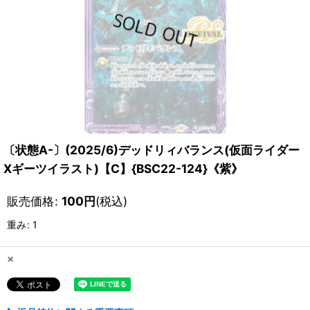
〔状態A-〕(2025/6)デッドリィバランス(仮面ライダー
Xギーツイラスト)【C】{BSC22-124}《紫》
販売価格
:
100
円
(税込)
重み
:
1
×