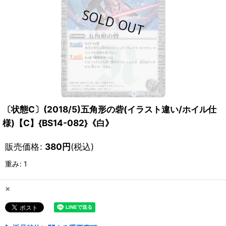
〔状態C〕(2018/5)五角形の砦(イラスト違い/ホイル仕
様)【C】{BS14-082}《白》
販売価格
:
380
円
(税込)
重み
:
1
×