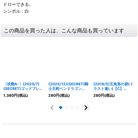
ドローできる。
シンボル：白
この商品を買った人は、こんな商品も買っています
〔状態A-〕(2020/7)
(2025/12)(SECRET)騎
(2018/5)五角形の砦(イ
(SECRET)ゴッドブレイ
士王蛇ペンドラゴン
ラスト違い)【C】
ク【X-SEC】{BS52-
LT【M-SEC】{BSC49-
{BS14-082}《白》
1,380
円
(税込)
280
円
(税込)
280
円
(税込)
X09}《多》
060}《紫》