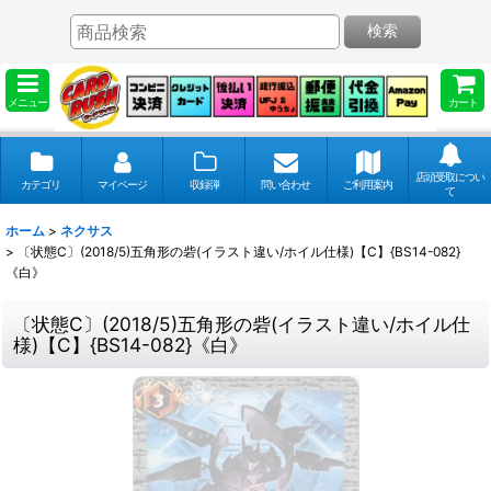
検索
メニュー
カート
店頭受取につい
カテゴリ
マイページ
収録弾
問い合わせ
ご利用案内
て
ホーム
>
ネクサス
>
〔状態C〕(2018/5)五角形の砦(イラスト違い/ホイル仕様)【C】{BS14-082}
《白》
〔状態C〕(2018/5)五角形の砦(イラスト違い/ホイル仕
様)【C】{BS14-082}《白》