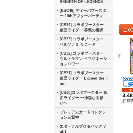
REBIRTH OF LEGENDS
[BSC46] ディーバブースタ
ー 10thアフターパーティ
[CB34] コラボブースター
こ
仮面ライダー 善悪の選択
[CB33] コラボブースター
ペルソナ３ リロード
[CB32] コラボブースター
ウルトラマン イマジネーシ
ョンパワー
[CB31] コラボブースター
仮面ライダー Exceed the li
(20
mit
し探
クス
[CB30]コラボブースター 仮
ム/W
3,4
面ライダー 〜神秘なる願
アの
在庫数
い〜
定戦
52-
プレミアムカードコレクシ
《多
ョン三賢神
エターナルプロモパック V
ol.1