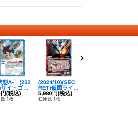
態A-〕(202
(2024/10)(SEC
〔状態A-〕(202
(
7)サイ・ゴリ
RET)仮面ライダ
1/7)クワガタ・
チ
・ゾウコアメ
0円
(税込)
ービルド クロー
5,980円
(税込)
カマキリ・バッ
450円
(税込)
ギ
3
ル/仮面ライダ
ズビルドフォー
タコアメダル/仮
ダ
数 1枚
在庫数 1枚
在庫数 6枚
在
オーズサゴー
ム [2]【XX-SE
面ライダーオー
ー
コンボ【転醒
C】{CB30-XX0
ズガタキリバコ
タ
{CB17-069
1}《多》
ンボ【転醒R】
R
CB17-069b}
{CB17-066a/CB
a/
青》
17-066b}《青》
《