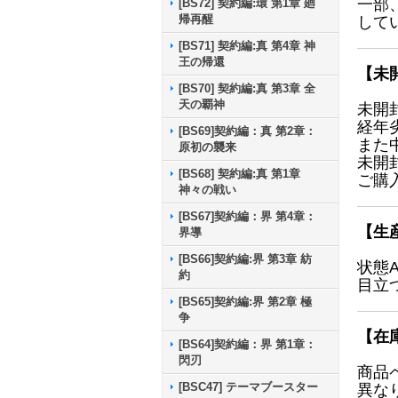
一部
[BS72] 契約編:環 第1章 廻
帰再醒
して
[BS71] 契約編:真 第4章 神
王の帰還
【未
[BS70] 契約編:真 第3章 全
天の覇神
未開
経年
[BS69]契約編：真 第2章：
また
原初の襲来
未開
[BS68] 契約編:真 第1章
ご購
神々の戦い
[BS67]契約編：界 第4章：
【生
界導
[BS66]契約編:界 第3章 紡
状態
約
目立
[BS65]契約編:界 第2章 極
争
【在
[BS64]契約編：界 第1章：
閃刃
商品
[BSC47] テーマブースター
異な