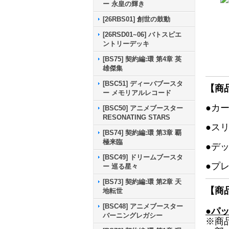
ー 永皇の輝き
[26RBS01] 創世の鼓動
[26RSD01~06] バトスピエ
ントリーデッキ
[BS75] 契約編:環 第4章 英
雄傑集
[BSC51] ディーバブースタ
【商
ー メモリアルレコード
●カ
[BSC50] アニメブースター
RESONATING STARS
●ス
[BS74] 契約編:環 第3章 覇
極来臨
●デ
[BSC49] ドリームブースタ
●プ
ー 巡る星々
[BS73] 契約編:環 第2章 天
【商
地転世
[BSC48] アニメブースター
●パ
バーニングレガシー
※商