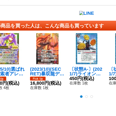
の商品を買った人は、こんな商品も買っています
25/10)選ばれ
(2023/10)(SEC
〔状態A-〕(202
〔状
索者アレッ
RET)暴双龍ディ
1/7)ライオン・
1/
(通常フレー
ラノスXV【XV-
トラ・チーター
450円
(税込)
ラ
10
INNER/コ
80円
(税込)
SEC】{BS66-X
16,800円
(税込)
コアメダル/仮面
ダ
在庫数 1枚
在庫
光主最強決
V01}《赤》
ライダーオーズ
ー
 4枚
在庫数 1枚
)【M】{BS
ラトラーターコ
ゾ
RV007}
ンボ【転醒R】
R】
》
{CB17-070a/CB
a/
17-070b}《青》
《