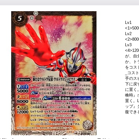
Lv1
<1>500
Lv2
<2>800
Lv3
<4>1
が、自
か、ト
をコス
_コスト
手のス
下に戻
に置く。
喚時』
置く。
ップ』
復でき