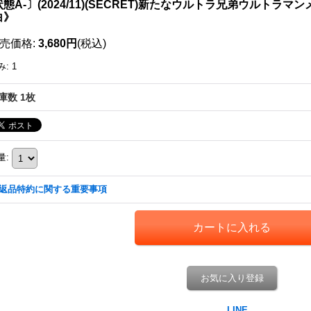
態A-〕(2024/11)(SECRET)新たなウルトラ兄弟ウルトラマンメビ
白》
売価格
:
3,680円
(税込)
み
:
1
庫数 1枚
量
:
返品特約に関する重要事項
お気に入り登録