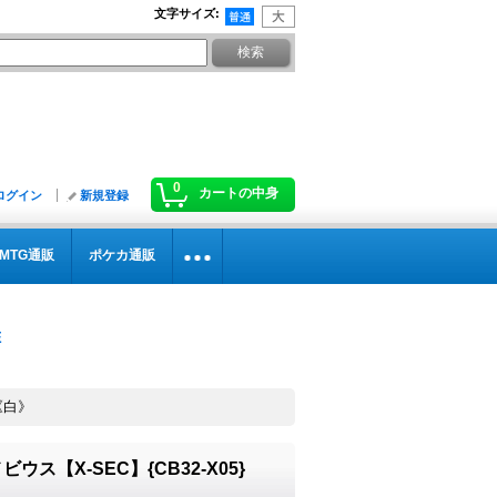
文字サイズ
:
0
カートの中身
ログイン
新規登録
MTG通販
ポケカ通販
}《白》
ウス【X-SEC】{CB32-X05}