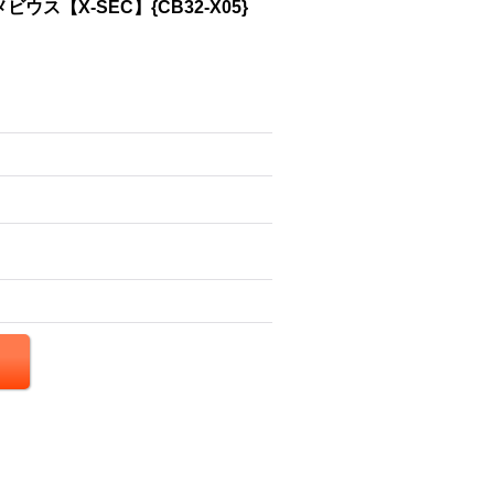
ウス【X-SEC】{CB32-X05}