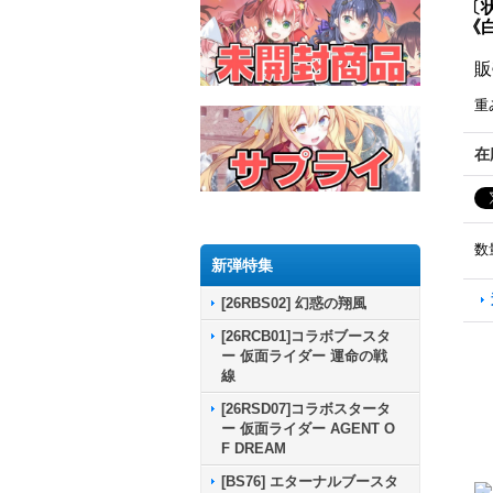
〔状
《
販
重
在
数
新弾特集
[26RBS02] 幻惑の翔風
[26RCB01]コラボブースタ
ー 仮面ライダー 運命の戦
線
[26RSD07]コラボスタータ
ー 仮面ライダー AGENT O
F DREAM
[BS76] エターナルブースタ