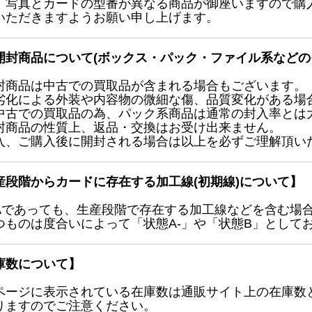
、写真とカードの型番が異なる商品が御座いますので購
いただきますようお願い申し上げます。
開封商品について(ボックス・パック・ファイル系などの
封商品は中古での買取品が含まれる場合もございます。
劣化による外装や内容物の微細な傷、品質変化がある場
中古での買取品の為、パック系商品は通常の封入率とは
封商品の性質上、返品・交換はお受け出来ません。
入、ご購入後に開封される場合は以上を必ずご理解頂い
産段階からカードに存在する加工線(初期線)について】
Aであっても、生産段階で存在する加工線などを含む場
つものは度合いによって「状態A-」や「状態B」として
庫数について】
ページに表示されている在庫数は通販サイト上の在庫数
りますのでご注意ください。