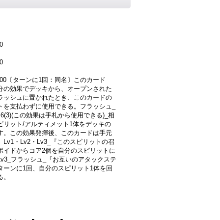
0
0
2000〔ターンに1回：同名〕このカード
分の効果でデッキから、オープンされた
ラッシュに置かれたとき、このカードの
トを支払わずに使用できる。フラッシュ_
6(3)(この効果は手札から使用できる)_相
ピリット/アルティメット1体をデッキの
す。この効果発揮後、このカードは手元
Lv1・Lv2・Lv3_『このスピリットの召
ボイドからコア2個を自分のスピリットに
Lv3_フラッシュ_『お互いのアタックステ
ターンに1回、自分のスピリット1体を回
る。