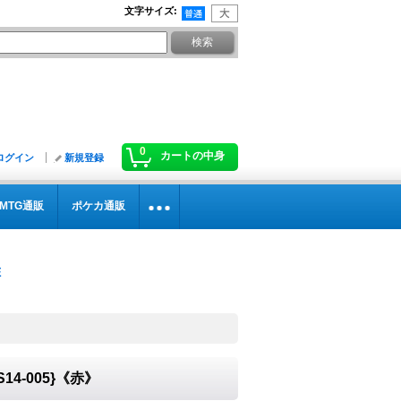
文字サイズ
:
0
カートの中身
ログイン
新規登録
MTG通販
ポケカ通販
S14-005}《赤》