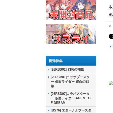
販
重
×
新弾特集
[26RBS02] 幻惑の翔風
[26RCB01]コラボブースタ
ー 仮面ライダー 運命の戦
線
[26RSD07]コラボスタータ
ー 仮面ライダー AGENT O
F DREAM
[BS76] エターナルブースタ