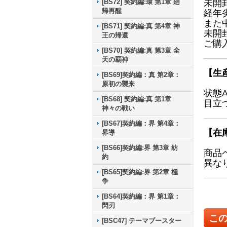
[BS72] 契約編:環 第1章 廻
未開
帰再醒
経年
また
[BS71] 契約編:真 第4章 神
未開
王の帰還
ご購
[BS70] 契約編:真 第3章 全
天の覇神
【生
[BS69]契約編：真 第2章：
原初の襲来
状態
[BS68] 契約編:真 第1章
目立
神々の戦い
[BS67]契約編：界 第4章：
【在
界導
[BS66]契約編:界 第3章 紡
商品
約
異な
[BS65]契約編:界 第2章 極
争
[BS64]契約編：界 第1章：
閃刃
こ
[BSC47] テーマブースター