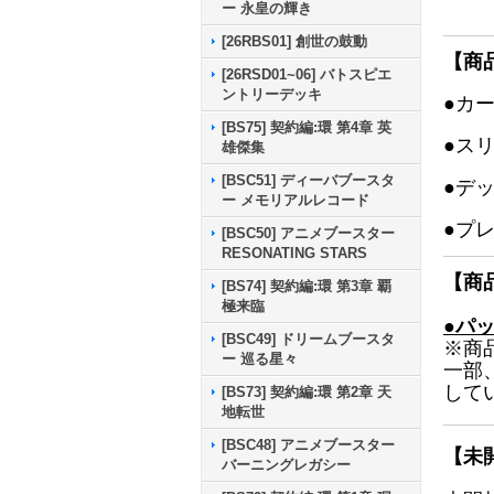
ー 永皇の輝き
[26RBS01] 創世の鼓動
【商
[26RSD01~06] バトスピエ
ントリーデッキ
●カ
[BS75] 契約編:環 第4章 英
●ス
雄傑集
[BSC51] ディーバブースタ
●デ
ー メモリアルレコード
●プ
[BSC50] アニメブースター
RESONATING STARS
【商
[BS74] 契約編:環 第3章 覇
極来臨
●パ
[BSC49] ドリームブースタ
※商
ー 巡る星々
一部
して
[BS73] 契約編:環 第2章 天
地転世
[BSC48] アニメブースター
【未
バーニングレガシー