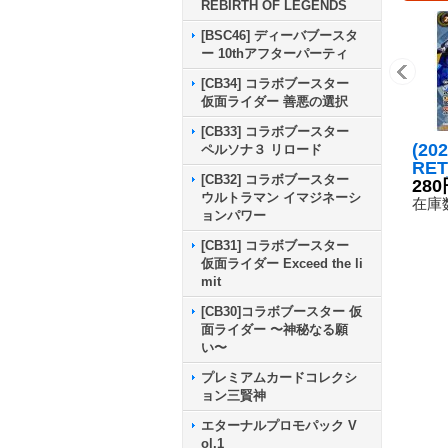
REBIRTH OF LEGENDS
[BSC46] ディーバブースタ
ー 10thアフターパーティ
[CB34] コラボブースター
仮面ライダー 善悪の選択
[CB33] コラボブースター
(20
ペルソナ３ リロード
RE
[CB32] コラボブースター
ルブ
280
ウルトラマン イマジネーシ
オン
在庫数
ョンパワー
【契
{CB
[CB31] コラボブースター
《黄
仮面ライダー Exceed the li
mit
[CB30]コラボブースター 仮
面ライダー 〜神秘なる願
い〜
プレミアムカードコレクシ
ョン三賢神
エターナルプロモパック V
ol.1