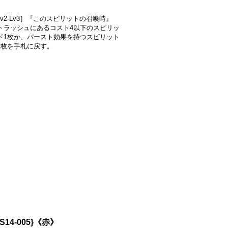
-Lv2-Lv3］『このスピリットの召喚時』
トラッシュにあるコスト4以下のスピリッ
ド1枚か、バースト効果を持つスピリット
1枚を手札に戻す。
S14-005}《赤》