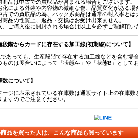
封商品は中古での買取品が含まれる場合もございます。
劣化による外装や内容物の微細な傷、品質変化がある場
中古での買取品の為、パック系商品は通常の封入率とは
封商品の性質上、返品・交換はお受け出来ません。
入、ご購入後に開封される場合は以上を必ずご理解頂い
産段階からカードに存在する加工線(初期線)について】
Aであっても、生産段階で存在する加工線などを含む場
つものは度合いによって「状態A-」や「状態B」として
庫数について】
ページに表示されている在庫数は通販サイト上の在庫数
りますのでご注意ください。
の商品を買った人は、こんな商品も買っています