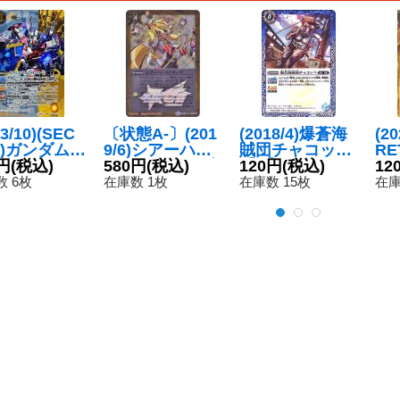
23/10)(SEC
〔状態A-〕(201
(2018/4)爆蒼海
(20
T)ガンダム・
9/6)シアーハー
賊団チャコッペ
R
リス[ビット
円
(税込)
トアタック(閃光
580円
(税込)
【C】{BS43-05
120円
(税込)
マ
12
フォーム]
のゼロ/イベント
8}《青》
SE
 6枚
在庫数 1枚
在庫数 15枚
在庫
約X-SEC】
限定)【P】{BS4
06
29-CX01}
6-095}《黄》
》