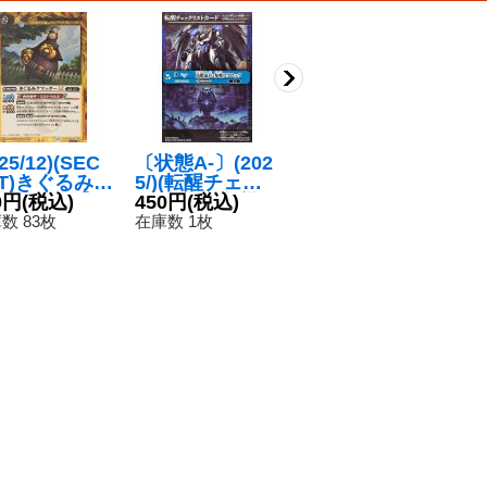
25/12)(SEC
〔状態A-〕(202
〔状態A-〕(202
(
ET)きぐるみク
5/)(転醒チェッ
2/8)(SECRET)
テ
ッターLT【R-
0円
(税込)
クリスト)鳥獣氣
450円
(税込)
睡蓮炎神サティ
480円
(税込)
ム
6
C】{BSC49-
兵・参號フクロ
ー【X-SEC】{B
イ
数 83枚
在庫数 1枚
在庫数 1枚
在
9}《黄》
ック/氣兵墓場
S59-X06}《黄》
【
【-】{BS73-054
6
a/BS73-054b}
《青》