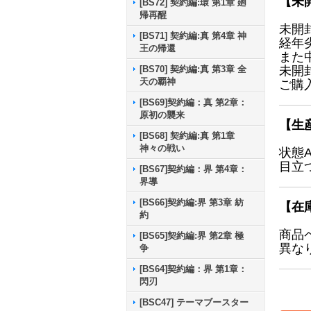
【未
[BS72] 契約編:環 第1章 廻
帰再醒
未開
[BS71] 契約編:真 第4章 神
経年
王の帰還
また
[BS70] 契約編:真 第3章 全
未開
天の覇神
ご購
[BS69]契約編：真 第2章：
原初の襲来
【生
[BS68] 契約編:真 第1章
神々の戦い
状態
目立
[BS67]契約編：界 第4章：
界導
[BS66]契約編:界 第3章 紡
【在
約
商品
[BS65]契約編:界 第2章 極
異な
争
[BS64]契約編：界 第1章：
閃刃
[BSC47] テーマブースター