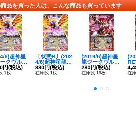
の商品を買った人は、こんな商品も買っています
24/6)超神星
〔状態B〕(202
(2019/6)超神星
(20
ークヴル
4/6)超神星龍ジ
龍ジークヴル
R
ノヴァX(イ
80円
(税込)
ークヴルム・ノ
880円
(税込)
ム・ノヴァX
280円
(税込)
ー
4,
ト違い)
ヴァX(イラスト
【X】{SD51-X0
ヴァ
 1枚
在庫数 1枚
在庫数 16枚
在庫
{SD51-X0
違い)【X】{SD5
1}《赤》
録)
《赤》
1-X01}《赤》
{S
《