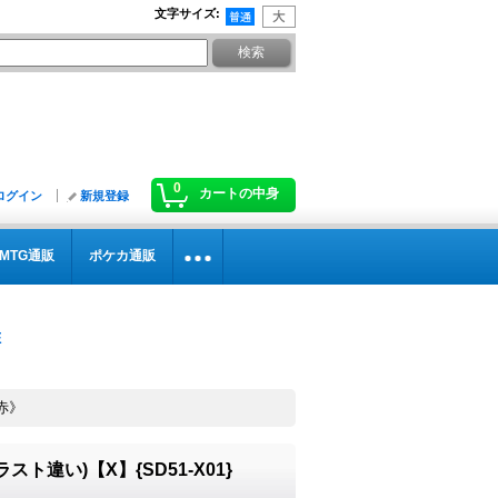
文字サイズ
:
0
カートの中身
ログイン
新規登録
MTG通販
ポケカ通販
《赤》
スト違い)【X】{SD51-X01}