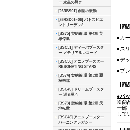
ー 永皇の輝き
[26RBS01] 創世の鼓動
[26RSD01~06] バトスピエ
ントリーデッキ
【商
[BS75] 契約編:環 第4章 英
●カ
雄傑集
[BSC51] ディーバブースタ
●ス
ー メモリアルレコード
●デ
[BSC50] アニメブースター
RESONATING STARS
●プ
[BS74] 契約編:環 第3章 覇
極来臨
【商
[BSC49] ドリームブースタ
ー 巡る星々
●パ
※商
[BS73] 契約編:環 第2章 天
一部
地転世
して
[BSC48] アニメブースター
バーニングレガシー