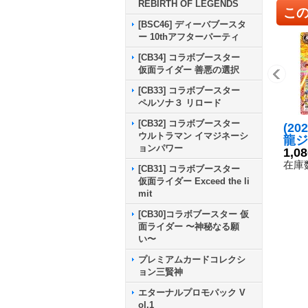
REBIRTH OF LEGENDS
こ
[BSC46] ディーバブースタ
ー 10thアフターパーティ
[CB34] コラボブースター
仮面ライダー 善悪の選択
[CB33] コラボブースター
ペルソナ３ リロード
[CB32] コラボブースター
(20
ウルトラマン イマジネーシ
龍ジ
ョンパワー
ム・
1,0
ラス
在庫数
[CB31] コラボブースター
【X】
仮面ライダー Exceed the li
1}
mit
[CB30]コラボブースター 仮
面ライダー 〜神秘なる願
い〜
プレミアムカードコレクシ
ョン三賢神
エターナルプロモパック V
ol.1