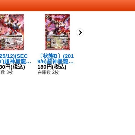
25/12)(SEC
〔状態B〕(201
〔状態A-〕(201
(
ET)超神星龍ジ
9/6)超神星龍ジ
9/6)超神星龍ジ
龍
クヴルム・ノ
480円
(税込)
ークヴルム・ノ
180円
(税込)
ークヴルム・ノ
260円
(税込)
ム
1
X(BSC50収
ヴァX【X】{SD
ヴァX【X】{SD
S
数 3枚
在庫数 2枚
在庫数 6枚
在
【X-SEC】
51-X01}《赤》
51-X01}《赤》
【
D51-X01}
1
赤》