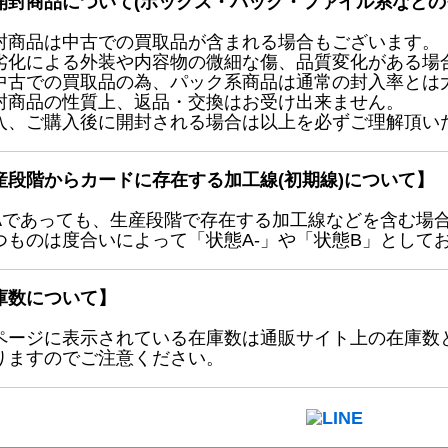
開封商品について(ボックス・パック・ファイル系などの
封商品は中古での買取品が含まれる場合もございます。
劣化による外装や内容物の微細な傷、品質変化がある場
中古での買取品の為、パック系商品は通常の封入率とは
封商品の性質上、返品・交換はお受け出来ません。
入、ご購入後に開封される場合は以上を必ずご理解頂い
産段階からカードに存在する加工線(初期線)について】
Aであっても、生産段階で存在する加工線などを含む場
つものは度合いによって「状態A-」や「状態B」として
庫数について】
ページに表示されている在庫数は通販サイト上の在庫数
りますのでご注意ください。