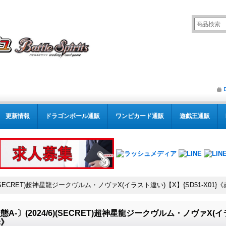
更新情報
ドラゴンボール通販
ワンピカード通販
遊戯王通販
6)(SECRET)超神星龍ジークヴルム・ノヴァX(イラスト違い)【X】{SD51-X01}
態A-〕(2024/6)(SECRET)超神星龍ジークヴルム・ノヴァX(イラ
赤》