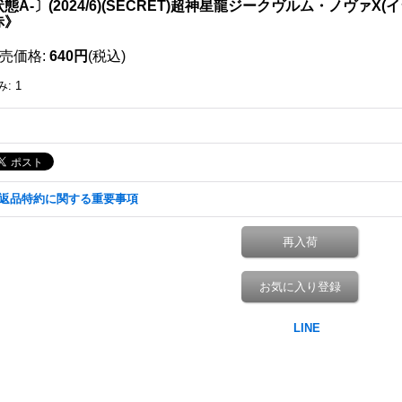
態A-〕(2024/6)(SECRET)超神星龍ジークヴルム・ノヴァX(イラ
赤》
売価格
:
640円
(税込)
み
:
1
返品特約に関する重要事項
再入荷
お気に入り登録