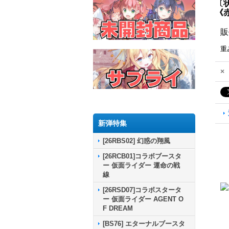
〔状
《
販
重
×
新弾特集
[26RBS02] 幻惑の翔風
[26RCB01]コラボブースタ
ー 仮面ライダー 運命の戦
線
[26RSD07]コラボスタータ
ー 仮面ライダー AGENT O
F DREAM
[BS76] エターナルブースタ