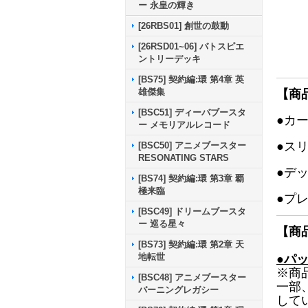
ー 永皇の輝き
[26RBS01] 創世の鼓動
[26RSD01~06] バトスピエ
ントリーデッキ
[BS75] 契約編:環 第4章 英
雄傑集
【商
[BSC51] ディーバブースタ
●カ
ー メモリアルレコード
●ス
[BSC50] アニメブースター
RESONATING STARS
●デ
[BS74] 契約編:環 第3章 覇
極来臨
●プ
[BSC49] ドリームブースタ
ー 巡る星々
【商
[BS73] 契約編:環 第2章 天
地転世
●パ
※商
[BSC48] アニメブースター
一部
バーニングレガシー
して