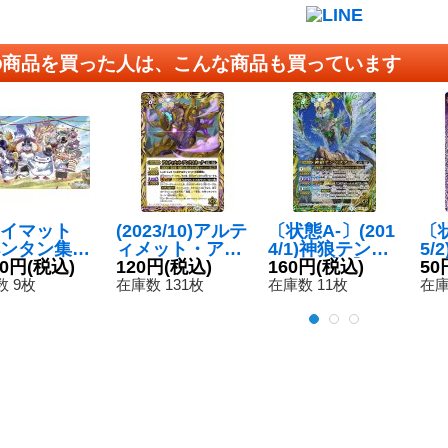
の商品を買った人は、こんな商品も買っています
イマット
(2023/10)アルテ
〔状態A-〕(201
〔状
ンタン集合
ィメット・アン
4/1)神狼テンペ
5/
B39)』
80円
(税込)
クスネーク
120円
(税込)
スター【X】{B
160円
(税込)
シラ
50
】{-}《サプ
【R】{BS66-05
S27-X04}《緑》
録)
 9枚
在庫数 131枚
在庫数 11枚
在庫
》
6}《紫》
-0