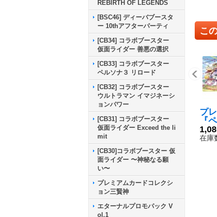
REBIRTH OF LEGENDS
[BSC46] ディーバブースタ
ー 10thアフターパーティ
こ
[CB34] コラボブースター
仮面ライダー 善悪の選択
[CB33] コラボブースター
ペルソナ３ リロード
[CB32] コラボブースター
ウルトラマン イマジネーシ
ョンパワー
プレ
[CB31] コラボブースター
『ペ
仮面ライダー Exceed the li
絵(P
1,0
mit
【-
在庫数
ライ
[CB30]コラボブースター 仮
面ライダー 〜神秘なる願
い〜
プレミアムカードコレクシ
ョン三賢神
エターナルプロモパック V
ol.1