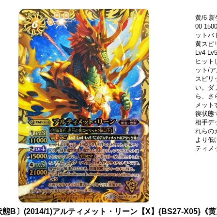
黄/6 新生
00 150
ットバト
黄スピリ
Lv4-
ヒット
ット/
スピリ
い。ダ
ら、さ
メット
復状態
相手デ
れらの
より低
ティメ
態B〕(2014/1)アルティメット・リーン【X】{BS27-X05}《