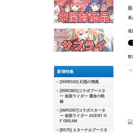
販
重
在
数
新弾特集
[26RBS02] 幻惑の翔風
[26RCB01]コラボブースタ
ー 仮面ライダー 運命の戦
線
[26RSD07]コラボスタータ
ー 仮面ライダー AGENT O
F DREAM
[BS76] エターナルブースタ