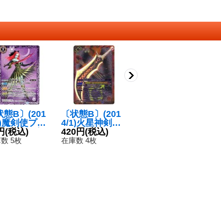
態B〕(201
〔状態B〕(201
(2016/2)[戦国艶
〔
2)魔剣使プリ
4/1)火星神剣マ
姫]ブラックスタ
3
(BSC21収
円
(税込)
ーズブリンガー
420円
(税込)
ー【X】{BSC23
180円
(税込)
ッ
5
【M】{BS22
【X】{BS29-X0
-X05}《黄》
リ
数 5枚
在庫数 4枚
在庫数 1枚
在
16}《紫》
7}《赤》
金
9