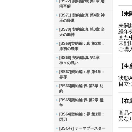
[BS72] 契約編:環 第1章 廻
帰再醒
【未
[BS71] 契約編:真 第4章 神
王の帰還
未開
[BS70] 契約編:真 第3章 全
経年
天の覇神
また
未開
[BS69]契約編：真 第2章：
ご購
原初の襲来
[BS68] 契約編:真 第1章
神々の戦い
【生
[BS67]契約編：界 第4章：
界導
状態
目立
[BS66]契約編:界 第3章 紡
約
[BS65]契約編:界 第2章 極
【在
争
商品
[BS64]契約編：界 第1章：
異な
閃刃
[BSC47] テーマブースター