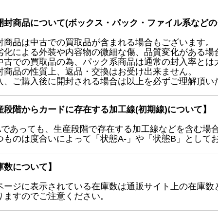
開封商品について(ボックス・パック・ファイル系などの
封商品は中古での買取品が含まれる場合もございます。
劣化による外装や内容物の微細な傷、品質変化がある場
中古での買取品の為、パック系商品は通常の封入率とは
封商品の性質上、返品・交換はお受け出来ません。
入、ご購入後に開封される場合は以上を必ずご理解頂い
産段階からカードに存在する加工線(初期線)について】
Aであっても、生産段階で存在する加工線などを含む場
つものは度合いによって「状態A-」や「状態B」として
庫数について】
ページに表示されている在庫数は通販サイト上の在庫数
りますのでご注意ください。