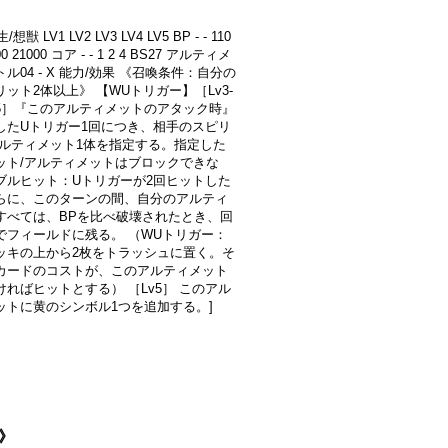
/想獣 LV1 LV2 LV3 LV4 LV5 BP - - 110
00 21000 コア - - 1 2 4 BS27 アルティメ
ル04 - X 能力/効果 《召喚条件：自分の
ット2体以上》 【WUトリガー】［Lv3-
Lv5］『このアルティメットのアタック時』
したUトリガー1回につき、相手のスピリ
アルティメット1体を指定する。指定した
ット/アルティメットはブロックできな
ブルヒット：Uトリガーが2回ヒットした
らに、このターンの間、自分のアルティ
すべては、BPを比べ破壊されたとき、回
でフィールドに残る。 （WUトリガー：
ッキの上から2枚をトラッシュに置く。そ
カードのコストが、このアルティメット
ければヒットとする） ［Lv5］ このアル
ットに黄のシンボル1つを追加する。]
黄》