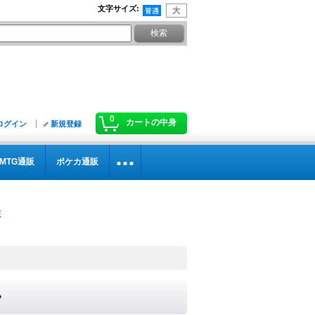
文字サイズ
:
0
カートの中身
ログイン
新規登録
MTG通販
ポケカ通販
》