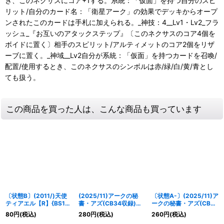
き、このネクサスにコア+1する。系統：「仮面」を持つ自分のスピ
リット/自分のカード名：「衛星アーク」の効果でデッキからオープ
ンされたこのカードは手札に加えられる。_神技：4__Lv1・Lv2_フラ
ッシュ_『お互いのアタックステップ』〔このネクサスのコア4個を
ボイドに置く〕相手のスピリット/アルティメットのコア2個をリザ
ーブに置く。_神域__Lv2自分が系統：「仮面」を持つカードを召喚/
配置/使用するとき、このネクサスのシンボルは赤/緑/白/黄/青とし
ても扱う。
この商品を買った人は、こんな商品も買っています
〔状態B〕(2011/)天使
(2025/11)アークの秘
〔状態A-〕(2025/11)ア
ティアエル【R】{BS11-
書・アズ(CB34収録)
ークの秘書・アズ(CB34
039}《黄》
【X】{CB17-X06}
収録)【X】{CB17-X06}
80
円
(税込)
280
円
(税込)
260
円
(税込)
《紫》
《紫》