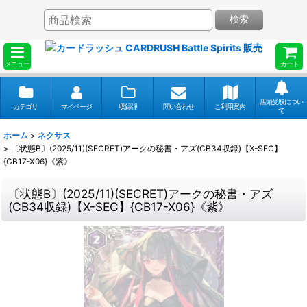
検索
メニュー
カート
店頭受取につい
カテゴリ
マイページ
収録弾
問い合わせ
ご利用案内
て
ホーム
>
ネクサス
>
〔状態B〕(2025/11)(SECRET)アークの秘書・アズ(CB34収録)【X-SEC】
{CB17-X06}《紫》
〔状態B〕(2025/11)(SECRET)アークの秘書・アズ
(CB34収録)【X-SEC】{CB17-X06}《紫》