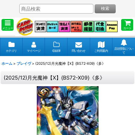
検索
メニュー
カート
店頭受取につい
カテゴリ
マイページ
収録弾
問い合わせ
ご利用案内
て
ホーム
>
ブレイヴ
>
(2025/12)月光魔神【X】{BS72-X09}《多》
(2025/12)月光魔神【X】{BS72-X09}《多》