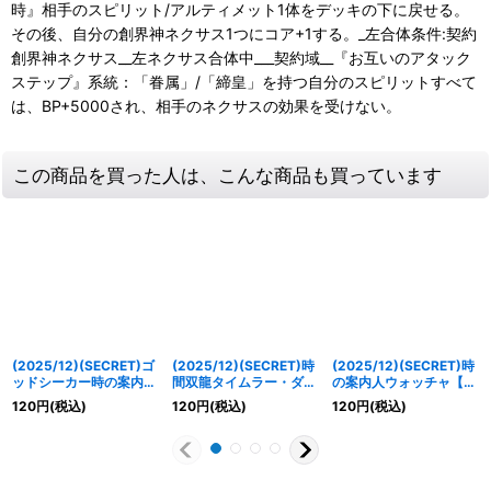
時』相手のスピリット/アルティメット1体をデッキの下に戻せる。
その後、自分の創界神ネクサス1つにコア+1する。_左合体条件:契約
創界神ネクサス__左ネクサス合体中___契約域__『お互いのアタック
ステップ』系統：「眷属」/「締皇」を持つ自分のスピリットすべて
は、BP+5000され、相手のネクサスの効果を受けない。
この商品を買った人は、こんな商品も買っています
(2025/12)(SECRET)ゴ
(2025/12)(SECRET)時
(2025/12)(SECRET)時
ッドシーカー時の案内人
間双龍タイムラー・ダイ
の案内人ウォッチャ【R-
ネモ(BSC47収録)【C-
ムラー/時空竜軍団長タ
SEC】{BSC47-009}
120
円
(税込)
120
円
(税込)
120
円
(税込)
SEC】{BS59-050}
イムラー・ダイムラー
《青》
《青》
【転醒R-SEC】
{BSC47-
RV009a/BSC47-
RV009b}《青》