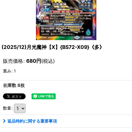
(2025/12)月光魔神【X】{BS72-X09}《多》
販売価格
:
680
円
(税込)
重み
:
1
在庫数 8枚
数量
:
返品特約に関する重要事項