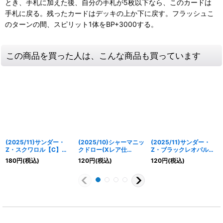
とき、手札に加えた後、自分の手札が5枚以下なら、このカードは
手札に戻る。残ったカードはデッキの上か下に戻す。フラッシュこ
のターンの間、スピリット1体をBP+3000する。
この商品を買った人は、こんな商品も買っています
(2025/11)サンダー・
(2025/10)シャーマニッ
(2025/11)サンダー・
Z・スクワロル【C】
クドロー(Xレア仕
Z・ブラックレオパルド
{BS71-001}《赤》
様/LM2025収録)【C】
【M】{BS71-011}
180
円
(税込)
120
円
(税込)
120
円
(税込)
{BS44-085}《赤》
《赤》