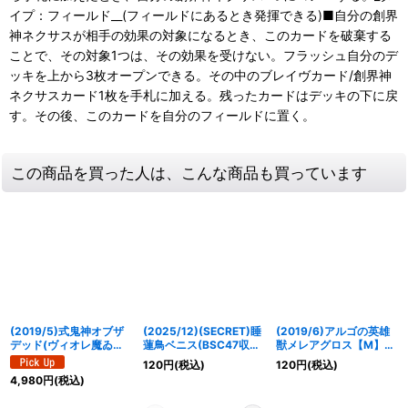
イプ：フィールド__(フィールドにあるとき発揮できる)■自分の創界
神ネクサスが相手の効果の対象になるとき、このカードを破棄する
ことで、その対象1つは、その効果を受けない。フラッシュ自分のデ
ッキを上から3枚オープンできる。その中のブレイヴカード/創界神
ネクサスカード1枚を手札に加える。残ったカードはデッキの下に戻
す。その後、このカードを自分のフィールドに置く。
この商品を買った人は、こんな商品も買っています
(2019/5)式鬼神オブザ
(2025/12)(SECRET)睡
(2019/6)アルゴの英雄
デッド(ヴィオレ魔ゐイ
蓮鳥ベニス(BSC47収録)
獣メレアグロス【M】
ラスト/Blu-ray購入特
【C-SEC】{BS60-
{BS50-035}《緑》
120
円
(税込)
120
円
(税込)
典)【-】{BS31-100}
053}《黄》
4,980
円
(税込)
《紫》