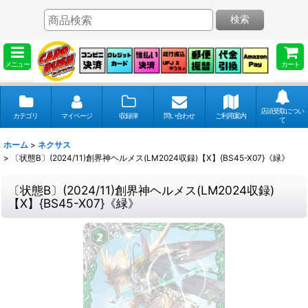
検索
メニュー
カート
店頭受取につい
カテゴリ
マイページ
収録弾
問い合わせ
ご利用案内
て
ホーム
>
ネクサス
>
〔状態B〕(2024/11)創界神ヘルメス(LM2024収録)【X】{BS45-X07}《緑》
〔状態B〕(2024/11)創界神ヘルメス(LM2024収録)
【X】{BS45-X07}《緑》