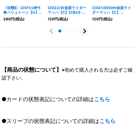
〔状態B〕(2011/)神弓
(2022/9)仮面ライダー
(2021/8)50th仮面ライ
鳥ペリュトーン【U】
マッハ【C】{CB24-
ダーマッハ【C】
{BS11-058}《黄》
002}《赤》
{CB19-060}《赤》
280
円
(税込)
120
円
(税込)
120
円
(税込)
【商品の状態について】
※初めて購入される方は必ずご確
認下さい。
●カードの状態表記についての詳細は
こちら
●スリーブの状態表記についての詳細は
こちら