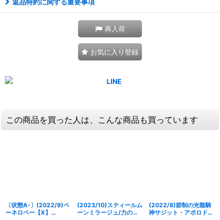
返品特約に関する重要事項
再入荷
お気に入り登録
この商品を買った人は、こんな商品も買っています
〔状態A-〕(2022/9)ペ
(2023/10)スティールム
(2022/8)節制の光龍騎
ーネロペー【X】
ーンミラージュ/力の獅
神サジット・アポロドラ
{CB25-X05}《緑》
機龍神ストライクヴル
ゴン・テンパランス