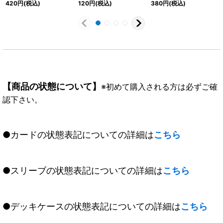
420
円
(税込)
120
円
(税込)
380
円
(税込)
ム・レオ・ストレングス
【X】{BS59-X02}
(BSC41収録)【転醒X】
《赤》
{BS59-TX03a/BS59-
TX03b}《白》
【商品の状態について】
※初めて購入される方は必ずご確
認下さい。
●カードの状態表記についての詳細は
こちら
●スリーブの状態表記についての詳細は
こちら
●デッキケースの状態表記についての詳細は
こちら