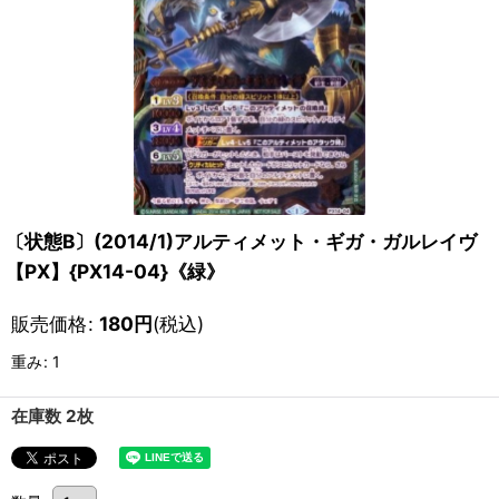
〔状態B〕(2014/1)アルティメット・ギガ・ガルレイヴ
【PX】{PX14-04}《緑》
販売価格
:
180
円
(税込)
重み
:
1
在庫数 2枚