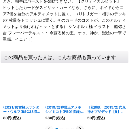
とき、相手はバーストを発動できない。 【クリティカルヒット】：
ヒットしたカードがスピリットカードなら、さらに、ボイドからコ
ア2個を自分のアルティメットに置く。 （Uトリガー：相手のデッキ
の1枚目をトラッシュに置く。そのカードのコストが、このアルティ
メットより低ければヒットとする） シンボル：極 イラスト：船弥さ
吉 フレーバーテキスト： 今蘇る槍の王、オゥ、神か、獣槍の一撃で
重傷、イェア！]
この商品を買った人は、こんな商品も買っています
(2021/8)雷極天サンダ
(2019/2)神霊王アメホ
〔状態B〕(2015/2)式鬼
ー・ウルフ(BSC38収
シノミコト(PB01収録)
神オブザデッド【R】
録)【C】{BS28-058}
【X】{BS32-X02}
{BS31-100}《紫》
80
円
(税込)
280
円
(税込)
50
円
(税込)
《緑》
《紫》