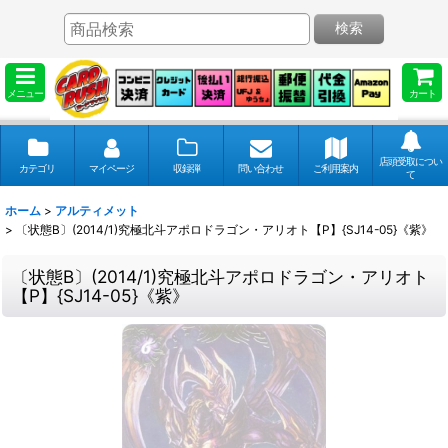
検索
メニュー
カート
店頭受取につい
カテゴリ
マイページ
収録弾
問い合わせ
ご利用案内
て
ホーム
>
アルティメット
>
〔状態B〕(2014/1)究極北斗アポロドラゴン・アリオト【P】{SJ14-05}《紫》
〔状態B〕(2014/1)究極北斗アポロドラゴン・アリオト
【P】{SJ14-05}《紫》