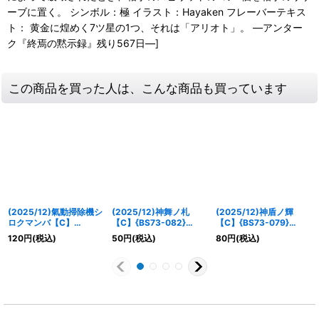
ーブに置く。 シンボル：極 イラスト：Hayaken フレーバーテキス
ト： 黄金に煌めく7ツ星の1つ、それは「アリオト」。 ―アンター
ク『終焉の黙示録』残り567日―]
この商品を買った人は、こんな商品も買っています
(2025/12)氣動掃除機シ
(2025/12)神舞ノ札
(2025/12)神盾ノ輝
ロクマンバ【C】
【C】{BS73-082}
【C】{BS73-079}
{BS73-032}《白》
《青》
《白》
120
円
(税込)
50
円
(税込)
80
円
(税込)