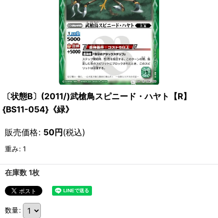
〔状態B〕(2011/)武槍鳥スピニード・ハヤト【R】
{BS11-054}《緑》
販売価格
:
50
円
(税込)
重み
:
1
在庫数 1枚
数量
: