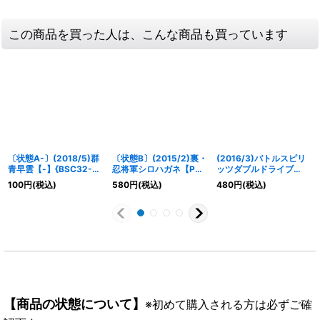
この商品を買った人は、こんな商品も買っています
〔状態A-〕(2018/5)群
〔状態B〕(2015/2)裏・
(2016/3)バトルスピリ
青早雲【-】{BSC32-
忍将軍シロハガネ【P】
ッツダブルドライブ
030}《青》
{P15-10}《緑》
【P】{LM16-05}《多》
100
円
(税込)
580
円
(税込)
480
円
(税込)
【商品の状態について】
※初めて購入される方は必ずご確