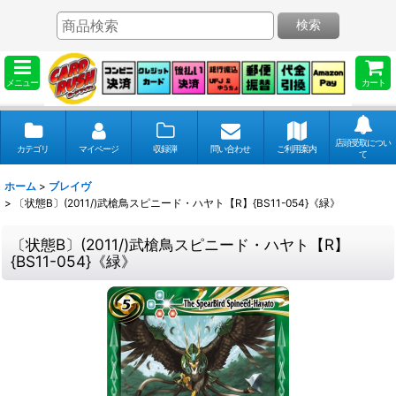
検索
メニュー
カート
店頭受取につい
カテゴリ
マイページ
収録弾
問い合わせ
ご利用案内
て
ホーム
>
ブレイヴ
>
〔状態B〕(2011/)武槍鳥スピニード・ハヤト【R】{BS11-054}《緑》
〔状態B〕(2011/)武槍鳥スピニード・ハヤト【R】
{BS11-054}《緑》