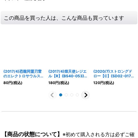
この商品を買った人は、こんな商品も買っています
(2017/4)恐龍同盟刃雷
(2017/4)煌天使レジエ
(2020/7)ストロングド
のエレクトロサウルス
ル【R】{BS40-053}
ロー【C】{SD02-017}
【R】{BS42-011}
《黄》
《青》
80
円
(税込)
180
円
(税込)
120
円
(税込)
《赤》
【商品の状態について】
※初めて購入される方は必ずご確