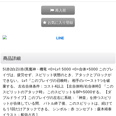
再入荷
お気に入り登録
商品詳細
5(赤2白2)/赤/異魔神・機竜 <0>Lv1 5000 <0>合体+5000 このブレ
イヴは、疲労せず、スピリット状態のとき、アタックとブロックが
できない。 Lv1『このブレイヴの召喚時』 相手のバースト1つを破
棄する。 左右合体条件：コスト4以上 【左合体時/右合体時】『この
スピリットのアタック時』 このスピリットをBP+5000する。 【ダ
ブルドライブ】このブレイヴの左右に系統：「神皇」を持つスピリ
ットが合体している間、 バトル終了後、このスピリットは、続けて
もう1回だけアタックできる。 シンボル：赤 コンセプト：森木靖泰
イラスト：船弥さ吉 ]