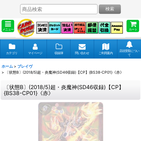
検索
メニュー
カート
店頭受取につい
カテゴリ
マイページ
収録弾
問い合わせ
ご利用案内
て
ホーム
>
ブレイヴ
>
〔状態B〕(2018/5)超・炎魔神(SD46収録)【CP】{BS38-CP01}《赤》
〔状態B〕(2018/5)超・炎魔神(SD46収録)【CP】
{BS38-CP01}《赤》