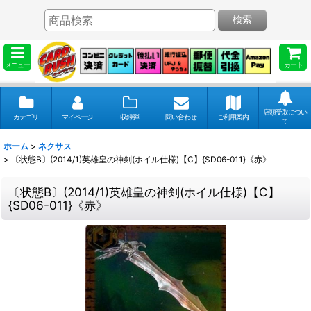
検索
メニュー
カート
店頭受取につい
カテゴリ
マイページ
収録弾
問い合わせ
ご利用案内
て
ホーム
>
ネクサス
>
〔状態B〕(2014/1)英雄皇の神剣(ホイル仕様)【C】{SD06-011}《赤》
〔状態B〕(2014/1)英雄皇の神剣(ホイル仕様)【C】
{SD06-011}《赤》