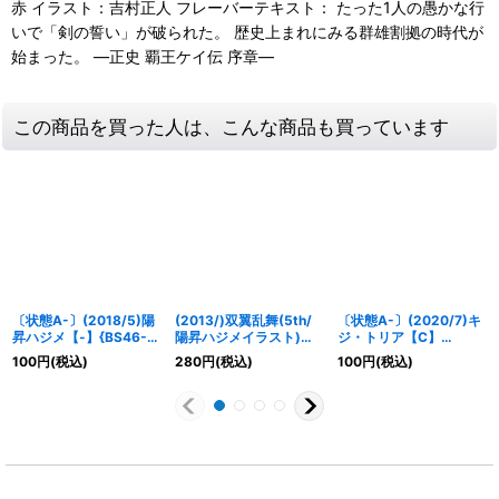
赤 イラスト：吉村正人 フレーバーテキスト： たった1人の愚かな行
いで「剣の誓い」が破られた。 歴史上まれにみる群雄割拠の時代が
始まった。 ―正史 覇王ケイ伝 序章―
この商品を買った人は、こんな商品も買っています
〔状態A-〕(2018/5)陽
(2013/)双翼乱舞(5th/
〔状態A-〕(2020/7)キ
昇ハジメ【-】{BS46-
陽昇ハジメイラスト)
ジ・トリア【C】
CP01}《赤》
【C】{SD06-013}
{SD56-RV005}《白》
100
円
(税込)
280
円
(税込)
100
円
(税込)
《赤》