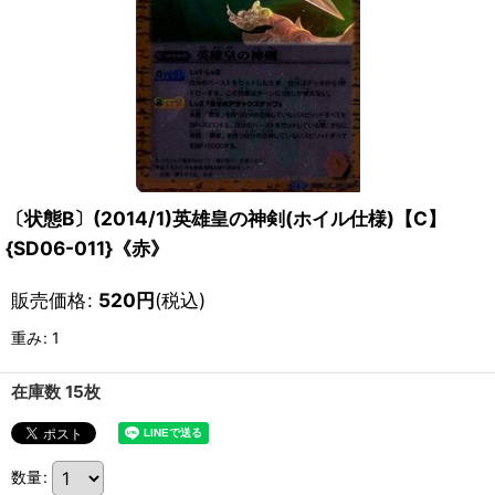
〔状態B〕(2014/1)英雄皇の神剣(ホイル仕様)【C】
{SD06-011}《赤》
販売価格
:
520
円
(税込)
重み
:
1
在庫数 15枚
数量
: