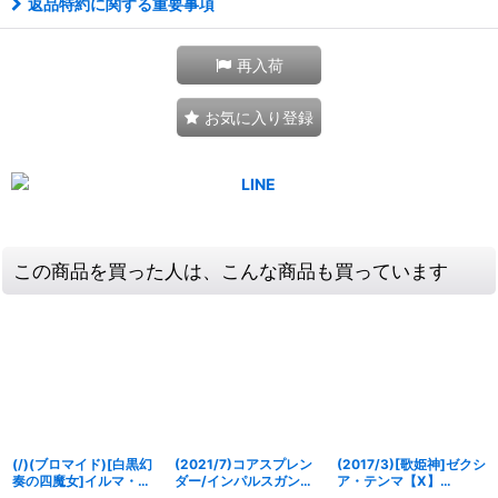
返品特約に関する重要事項
再入荷
お気に入り登録
この商品を買った人は、こんな商品も買っています
(/)(ブロマイド)[白黒幻
(2021/7)コアスプレン
(2017/3)[歌姫神]ゼクシ
奏の四魔女]イルマ・イ
ダー/インパルスガンダ
ア・テンマ【X】
マージュ【-】{D01-16}
ム【転醒R】{CB16-
{BSC28-X03}《黄》