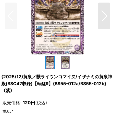
(2025/12)黄泉ノ獣ライウンコマイヌ/イザナミの黄泉神
殿(BSC47収録)【転醒R】{BS55-012a/BS55-012b}
《紫》
販売価格
:
120
円
(税込)
重み
:
1