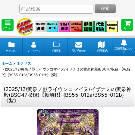
検索
メニュー
カート
店頭受取につい
カテゴリ
マイページ
収録弾
問い合わせ
ご利用案内
て
ホーム
>
ネクサス
>
(2025/12)黄泉ノ獣ライウンコマイヌ/イザナミの黄泉神殿(BSC47収録)【転醒
R】{BS55-012a/BS55-012b}《紫》
(2025/12)黄泉ノ獣ライウンコマイヌ/イザナミの黄泉神
殿(BSC47収録)【転醒R】{BS55-012a/BS55-012b}
《紫》