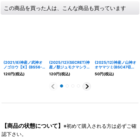
この商品を買った人は、こんな商品も買っています
(2021/8)神産ノ武神オ
(2025/12)(SECRET)神
(2025/12)神産ノ山神オ
ノゴロウ【X】{BS56-
産ノ獣ジュモクマシラ/
オヤマツミ(BSC47収録)
X03}《緑》
イザナギの神産神殿
【C】{BS55-039}
120
円
(税込)
120
円
(税込)
50
円
(税込)
(BSC47収録)【転醒R-
《緑》
SEC】{BS55-
027a/BS55-027b}
《緑》
【商品の状態について】
※初めて購入される方は必ずご確
認下さい。