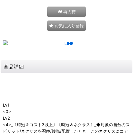
再入荷
お気に入り登録
商品詳細
Lv1
<0>
Lv2
<4>_〔時冠＆コスト3以上〕〔時冠＆ネクサス〕_◆対象の自分のス
ピリット/ネクサスを召喚/煌臨/配置したとき、このネクサスにコア