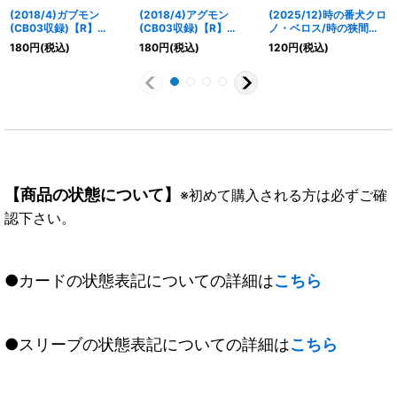
(2018/4)ガブモン
(2018/4)アグモン
(2025/12)時の番犬クロ
(CB03収録)【R】
(CB03収録)【R】
ノ・ベロス/時の狭間
{CB02-011}《紫》
{CB02-001}《赤》
【転醒R】{BSC47-
180
円
(税込)
180
円
(税込)
120
円
(税込)
RV010a/BSC47-
RV010b}《青》
【商品の状態について】
※初めて購入される方は必ずご確
認下さい。
●カードの状態表記についての詳細は
こちら
●スリーブの状態表記についての詳細は
こちら