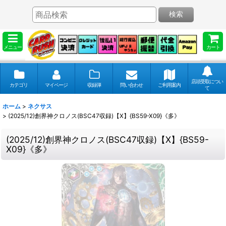
検索
メニュー
カート
店頭受取につい
カテゴリ
マイページ
収録弾
問い合わせ
ご利用案内
て
ホーム
>
ネクサス
>
(2025/12)創界神クロノス(BSC47収録)【X】{BS59-X09}《多》
(2025/12)創界神クロノス(BSC47収録)【X】{BS59-
X09}《多》