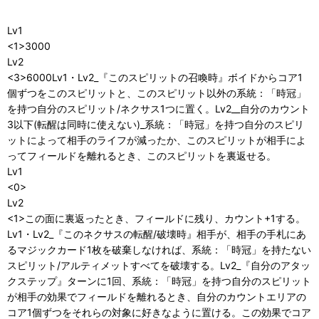
Lv1
<1>3000
Lv2
<3>6000Lv1・Lv2_『このスピリットの召喚時』ボイドからコア1
個ずつをこのスピリットと、このスピリット以外の系統：「時冠」
を持つ自分のスピリット/ネクサス1つに置く。Lv2__自分のカウント
3以下(転醒は同時に使えない)_系統：「時冠」を持つ自分のスピリ
ットによって相手のライフが減ったか、このスピリットが相手によ
ってフィールドを離れるとき、このスピリットを裏返せる。
Lv1
<0>
Lv2
<1>この面に裏返ったとき、フィールドに残り、カウント+1する。
Lv1・Lv2_『このネクサスの転醒/破壊時』相手が、相手の手札にあ
るマジックカード1枚を破棄しなければ、系統：「時冠」を持たない
スピリット/アルティメットすべてを破壊する。Lv2_『自分のアタッ
クステップ』ターンに1回、系統：「時冠」を持つ自分のスピリット
が相手の効果でフィールドを離れるとき、自分のカウントエリアの
コア1個ずつをそれらの対象に好きなように置ける。この効果でコア