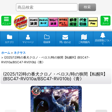
検索
メニュー
カート
店頭受取につい
カテゴリ
マイページ
収録弾
問い合わせ
ご利用案内
て
ホーム
>
ネクサス
>
(2025/12)時の番犬クロノ・ベロス/時の狭間【転醒R】{BSC47-
RV010a/BSC47-RV010b}《青》
(2025/12)時の番犬クロノ・ベロス/時の狭間【転醒R】
{BSC47-RV010a/BSC47-RV010b}《青》