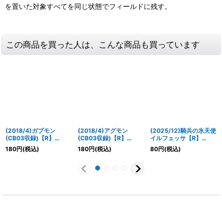
を置いた対象すべてを同じ状態でフィールドに残す。
この商品を買った人は、こんな商品も買っています
(2018/4)ガブモン
(2018/4)アグモン
(2025/12)騎兵の氷天使
(CB03収録)【R】
(CB03収録)【R】
イルフェッサ【R】
{CB02-011}《紫》
{CB02-001}《赤》
{BSC47-005}《白》
180
円
(税込)
180
円
(税込)
80
円
(税込)