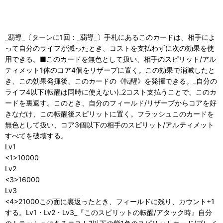
_覇導_〔ターンに1回：_覇導_〕手札にあるこのカードは、相手によ
って自分のライフが減ったとき、コストを支払わずに次の効果を使
用できる。■このカードを無色として扱い、相手のスピリット/アル
ティメット1体のコア4個をリザーブに置く。この効果で消滅したと
き、この効果発揮後、このカードの《転醒》を発揮できる。_自分の
ライフ4以下(転醒は同時に使えない)_2コスト支払うことで、このカ
ードを裏返す。このとき、自分のフィールド/リザーブからコアを好
きなだけ、この転醒後スピリットに置く。フラッシュこのカードを
無色として扱い、コア3個以下の相手のスピリット/アルティメット
すべてを破壊する。
Lv1
<1>10000
Lv2
<3>16000
Lv3
<4>21000この面に裏返ったとき、フィールドに残り、カウント+1
する。Lv1・Lv2・Lv3_『このスピリットの転醒/アタック時』自分