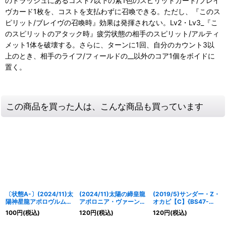
のトラッシュにあるコスト7以下の紫1色のスピリットカード/ブレイ
ヴカード1枚を、コストを支払わずに召喚できる。ただし、『このス
ピリット/ブレイヴの召喚時』効果は発揮されない。Lv2・Lv3_『こ
のスピリットのアタック時』疲労状態の相手のスピリット/アルティ
メット1体を破壊する。さらに、ターンに1回、自分のカウント3以
上のとき、相手のライフ/フィールドの__以外のコア1個をボイドに
置く。
この商品を買った人は、こんな商品も買っています
〔状態A-〕(2024/11)太
(2024/11)太陽の締皇龍
(2019/5)サンダー・Z・
陽神星龍アポロヴルム
アポロニア・ヴァーン
オカピ【C】{BS47-
【X】{SD68-RVX01}
【X】{SD68-X01}
004}《赤》
100
円
(税込)
120
円
(税込)
120
円
(税込)
《赤》
《赤》