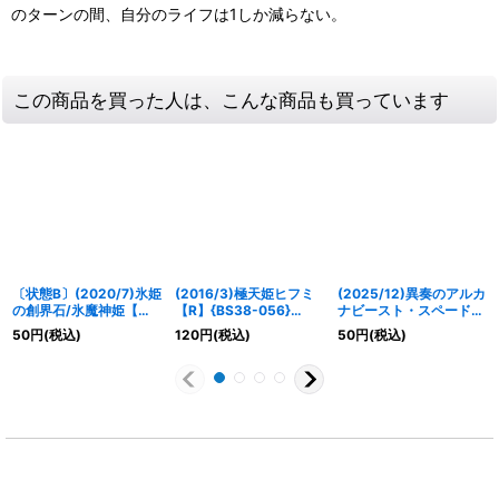
のターンの間、自分のライフは1しか減らない。
この商品を買った人は、こんな商品も買っています
〔状態B〕(2020/7)氷姫
(2016/3)極天姫ヒフミ
(2025/12)異奏のアルカ
の創界石/氷魔神姫【転
【R】{BS38-056}
ナビースト・スペードコ
醒R】{BS54-064}
《黄》
アラ【C】{BS72-044}
50
円
(税込)
120
円
(税込)
50
円
(税込)
《白》
《黄》