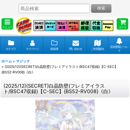
検索
メニュー
カート
店頭受取につい
カテゴリ
マイページ
収録弾
問い合わせ
ご利用案内
て
ホーム
>
マジック
>
(2025/12)(SECRET)白晶防壁(フレミアイラスト/BSC47収録)【C-SEC】
{BS52-RV008}《白》
(2025/12)(SECRET)白晶防壁(フレミアイラス
ト/BSC47収録)【C-SEC】{BS52-RV008}《白》